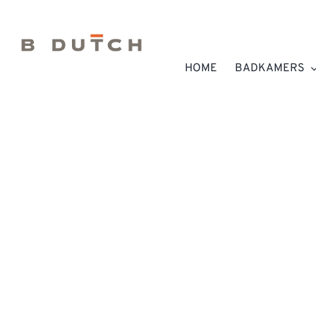
Ga
naar
inhoud
HOME
BADKAMERS