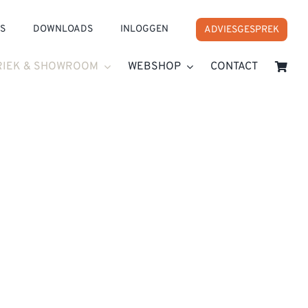
S
DOWNLOADS
INLOGGEN
ADVIESGESPREK
RIEK & SHOWROOM
WEBSHOP
CONTACT
NOVATIEF
errassende fabrieksshowroom in