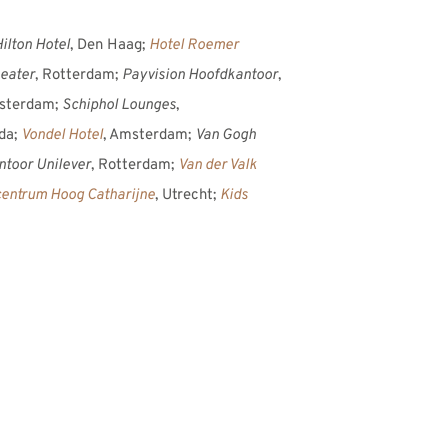
ilton Hotel
, Den Haag;
Hotel Roemer
heater
, Rotterdam;
Payvision Hoofdkantoor
,
msterdam;
Schiphol Lounges
,
uda;
Vondel Hotel
, Amsterdam;
Van Gogh
toor Unilever
, Rotterdam;
Van der Valk
entrum Hoog Catharijne
, Utrecht;
Kids
 strakke heldere lijnen
rialen. Het materiaal
Solid
deze ontwerpen.