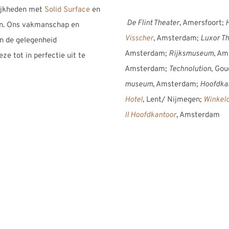
lijkheden met
Solid Surface
en
De Flint Theater
, Amersfoort;
H
n.
Ons vakmanschap en
Visscher
, Amsterdam;
Luxor T
n de gelegenheid
Amsterdam;
Rijksmuseum
, A
e tot in perfectie uit te
Amsterdam;
Technolution
, Go
museum
, Amsterdam;
Hoofdkan
Hotel
, Lent/ Nijmegen;
Winkelc
II Hoofdkantoor
, Amsterdam
Kenmerkend voor de ontwerpen zijn de
gecombineerd met hoogwaardige mate
Surface Corian
ligt aan de basis van 