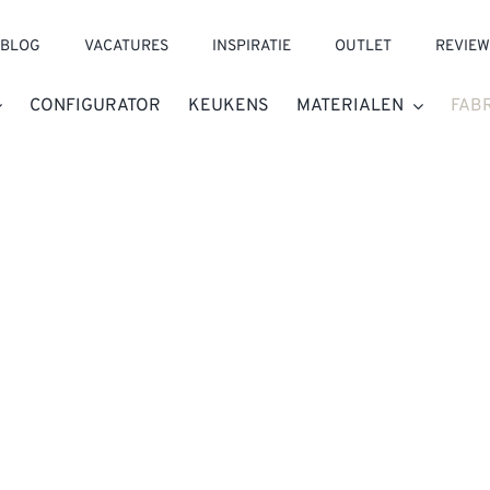
BLOG
VACATURES
INSPIRATIE
OUTLET
REVIEW
CONFIGURATOR
KEUKENS
MATERIALEN
FAB
, CREATIEF EN IN
ambachtelijk Nederlands productiebedrijf met een v