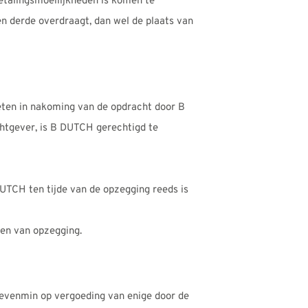
betalingsmoeilijkheden is komen te
en derde overdraagt, dan wel de plaats van
ieten in nakoming van de opdracht door B
htgever, is B DUTCH gerechtigd te
DUTCH ten tijde van de opzegging reeds is
den van opzegging.
 evenmin op vergoeding van enige door de