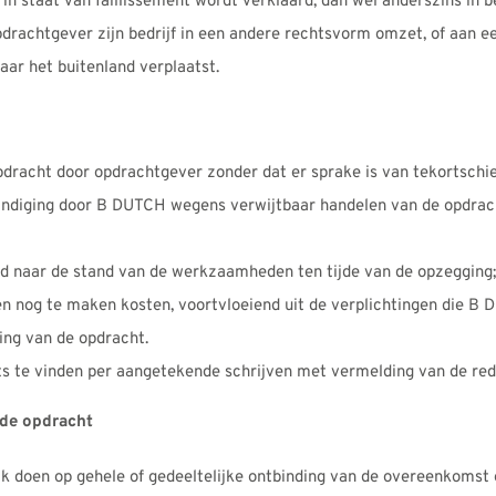
f in staat van faillissement wordt verklaard, dan wel anderszins in 
opdrachtgever zijn bedrijf in een andere rechtsvorm omzet, of aan e
naar het buitenland verplaatst.
opdracht door opdrachtgever zonder dat er sprake is van tekortsch
indiging door B DUTCH wegens verwijtbaar handelen van de opdrac
d naar de stand van de werkzaamheden ten tijde van de opzegging;
n nog te maken kosten, voortvloeiend uit de verplichtingen die B 
ing van de opdracht.
ats te vinden per aangetekende schrijven met vermelding van de re
n de opdracht
 doen op gehele of gedeeltelijke ontbinding van de overeenkomst