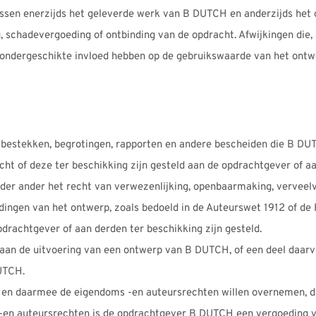
ussen enerzijds het geleverde werk van B DUTCH en anderzijds het
, schadevergoeding of ontbinding van de opdracht. Afwijkingen die
n ondergeschikte invloed hebben op de gebruikswaarde van het ontw
 bestekken, begrotingen, rapporten en andere bescheiden die B DUT
cht of deze ter beschikking zijn gesteld aan de opdrachtgever of a
der ander het recht van verwezenlijking, openbaarmaking, verveelv
eldingen van het ontwerp, zoals bedoeld in de Auteurswet 1912 of d
drachtgever of aan derden ter beschikking zijn gesteld.
taan de uitvoering van een ontwerp van B DUTCH, of een deel daarv
UTCH.
e en daarmee de eigendoms -en auteursrechten willen overnemen, 
 -en auteursrechten is de opdrachtgever B DUTCH een vergoeding v