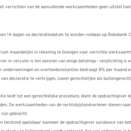
et verrichten van de aanvullende werkzaamheden geen uitstel toela
nen 14 dagen na declaratiedatum te worden voldaan op Rabobank 
rium maandelijks in rekening te brengen voor verrichte werkzaam
r in verzuim is ten aanzien van enige betalings- verplichting is 
oor ondernemingen en overheidsinstanties bedraagt 8% per maand e
an declaratie te verkrijgen, zowel gerechtelijke als buitengerechte
atie leidt tot een gerechtelijke procedure, dient de opdrachtgeve
oeden. De werkzaamheden van de rechtsbijstandverlener dienen naa
 zijn gebracht.
 terstond opeisbaar wanneer de opdrachtgever surséance van betal