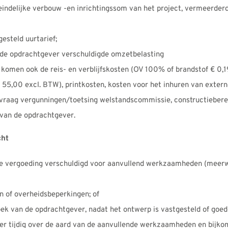
eindelijke verbouw -en inrichtingssom van het project, vermeerder
esteld uurtarief;
r de opdrachtgever verschuldigde omzetbelasting
g komen ook de reis- en verblijfskosten (OV 100% of brandstof € 0,
 55,00 excl. BTW), printkosten, kosten voor het inhuren van exter
nvraag vergunningen/toetsing welstandscommissie, constructieber
van de opdrachtgever.
cht
jke vergoeding verschuldigd voor aanvullend werkzaamheden (meerw
en of overheidsbeperkingen; of
oek van de opdrachtgever, nadat het ontwerp is vastgesteld of goed
 tijdig over de aard van de aanvullende werkzaamheden en bijkome