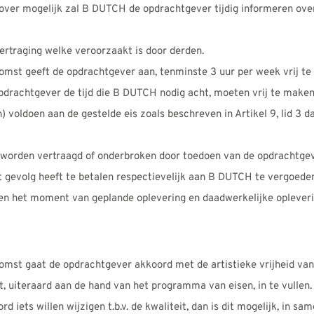
over mogelijk zal B DUTCH de opdrachtgever tijdig informeren over
ertraging welke veroorzaakt is door derden.
st geeft de opdrachtgever aan, tenminste 3 uur per week vrij te h
opdrachtgever de tijd die B DUTCH nodig acht, moeten vrij te maken
voldoen aan de gestelde eis zoals beschreven in Artikel 9, lid 3 dan
 worden vertraagd of onderbroken door toedoen van de opdrachtgeve
t gevolg heeft te betalen respectievelijk aan B DUTCH te vergoede
sen het moment van geplande oplevering en daadwerkelijke opleveri
mst gaat de opdrachtgever akkoord met de artistieke vrijheid va
t, uiteraard aan de hand van het programma van eisen, in te vullen.
iets willen wijzigen t.b.v. de kwaliteit, dan is dit mogelijk, in 