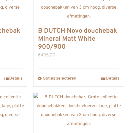
chebak
B DUTCH Novo douchebak
Mineral Matt White
900/900
€
495,00
Details
Opties selecteren
Details
Dit
product
heeft
meerdere
variaties.
Deze
optie