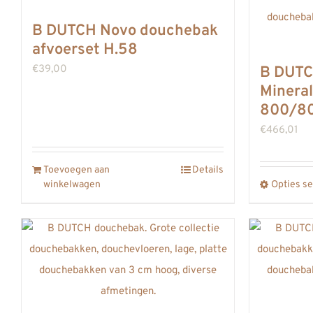
B DUTCH Novo douchebak
afvoerset H.58
€
39,00
B DUTC
Mineral
800/8
€
466,01
Toevoegen aan
Details
winkelwagen
Opties se