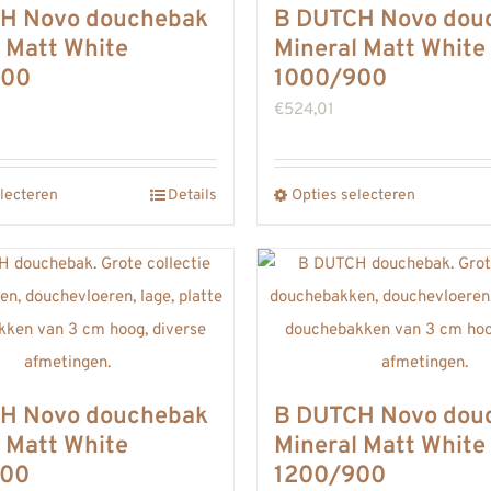
H Novo douchebak
B DUTCH Novo dou
kan
kan
 Matt White
Mineral Matt White
gekozen
gekozen
800
1000/900
worden
worden
€
524,01
op
op
de
de
lecteren
productpagina
Details
Opties selecteren
productpa
Dit
Dit
product
product
heeft
heeft
meerdere
meerdere
variaties.
variaties.
Deze
Deze
optie
optie
H Novo douchebak
B DUTCH Novo dou
kan
kan
 Matt White
Mineral Matt White
gekozen
gekozen
800
1200/900