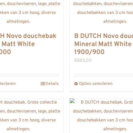
meerdere
meerdere
variaties.
variaties.
Deze
Deze
optie
optie
H Novo douchebak
B DUTCH Novo dou
kan
kan
 Matt White
Mineral Matt White
gekozen
gekozen
000
1900/900
worden
worden
€
883,00
op
op
de
de
lecteren
productpagina
Details
Opties selecteren
productpa
Dit
Dit
product
product
heeft
heeft
meerdere
meerdere
variaties.
variaties.
Deze
Deze