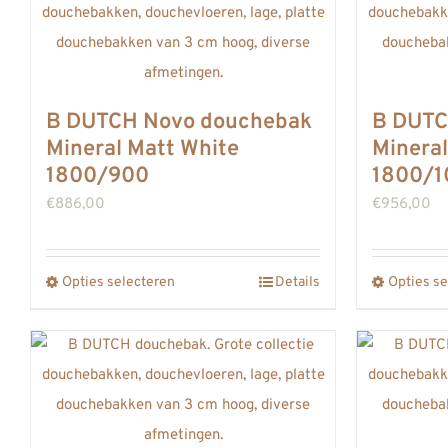
meerdere
variaties.
Deze
optie
B DUTCH Novo douchebak
B DUTC
kan
Mineral Matt White
Mineral
gekozen
1800/900
1800/1
worden
€
886,00
€
956,00
op
de
Opties selecteren
productpagina
Details
Opties se
Dit
product
heeft
meerdere
variaties.
Deze