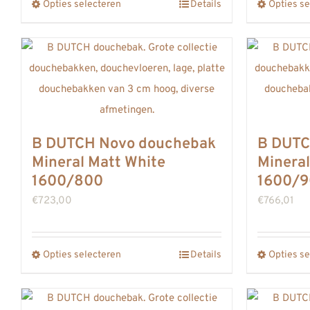
Opties selecteren
productpagina
Details
Opties se
Dit
product
heeft
meerdere
variaties.
Deze
optie
B DUTCH Novo douchebak
B DUTC
kan
Mineral Matt White
Mineral
gekozen
1600/800
1600/
worden
€
723,00
€
766,01
op
de
Opties selecteren
productpagina
Details
Opties se
Dit
product
heeft