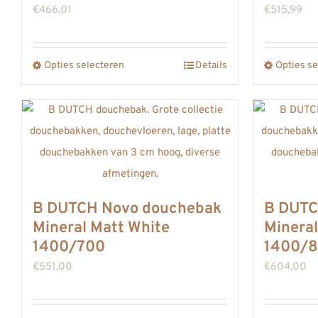
worden
€
466,01
€
515,99
op
de
Opties selecteren
productpagina
Details
Opties se
Dit
product
heeft
meerdere
variaties.
Deze
optie
B DUTCH Novo douchebak
B DUTC
kan
Mineral Matt White
Mineral
gekozen
1400/700
1400/
worden
€
551,00
€
604,00
op
de