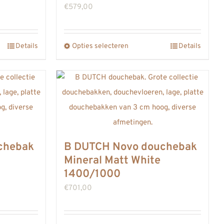
worden
€
579,00
op
de
gina
Details
Opties selecteren
productpagina
Details
Dit
product
heeft
meerdere
variaties.
Deze
optie
chebak
B DUTCH Novo douchebak
kan
Mineral Matt White
gekozen
1400/1000
worden
€
701,00
op
de