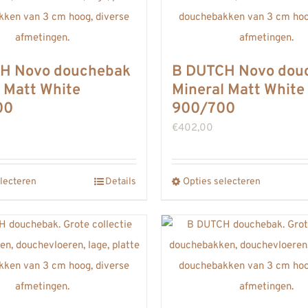
H Novo douchebak
B DUTCH Novo dou
 Matt White
Mineral Matt White
00
900/700
€
402,00
lecteren
Details
Opties selecteren
Dit
Dit
product
product
heeft
heeft
meerdere
meerdere
variaties.
variaties.
Deze
Deze
optie
optie