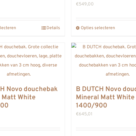
worden
worden
€
549,00
op
op
de
de
lecteren
productpagina
Details
Opties selecteren
productpa
Dit
Dit
product
product
heeft
heeft
meerdere
meerdere
variaties.
variaties.
Deze
Deze
optie
optie
H Novo douchebak
B DUTCH Novo dou
kan
kan
 Matt White
Mineral Matt White
gekozen
gekozen
800
1400/900
worden
worden
€
645,01
op
op
de
de