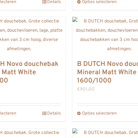
lecteren
productpagina
Details
Opties selecteren
productpa
Dit
Dit
product
product
heeft
heeft
meerdere
meerdere
variaties.
variaties.
Deze
Deze
optie
optie
H Novo douchebak
B DUTCH Novo dou
kan
kan
 Matt White
Mineral Matt White
gekozen
gekozen
900
1600/1000
worden
worden
€
901,00
op
op
de
de
lecteren
productpagina
Details
Opties selecteren
productpa
Dit
Dit
product
product
heeft
heeft