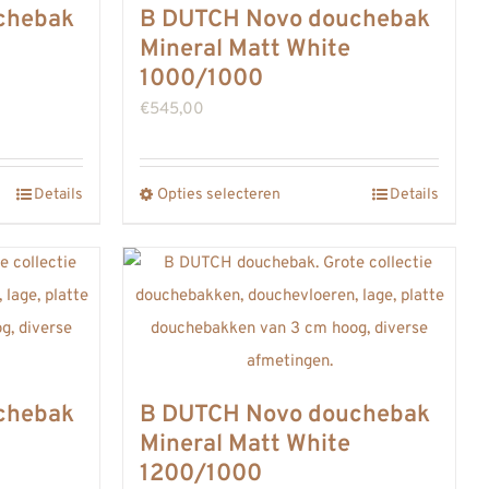
chebak
B DUTCH Novo douchebak
kan
Mineral Matt White
gekozen
1000/1000
worden
€
545,00
op
de
gina
Details
Opties selecteren
productpagina
Details
Dit
product
heeft
meerdere
variaties.
Deze
optie
chebak
B DUTCH Novo douchebak
kan
Mineral Matt White
gekozen
1200/1000