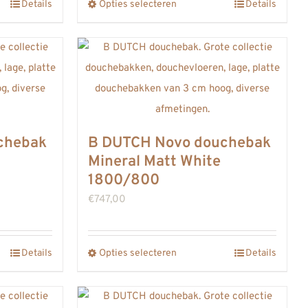
gina
Details
Opties selecteren
productpagina
Details
Dit
product
heeft
meerdere
variaties.
Deze
optie
chebak
B DUTCH Novo douchebak
kan
Mineral Matt White
gekozen
1800/800
worden
€
747,00
op
de
gina
Details
Opties selecteren
productpagina
Details
Dit
product
heeft