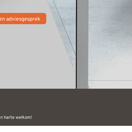
een adviesgesprek
an harte welkom!