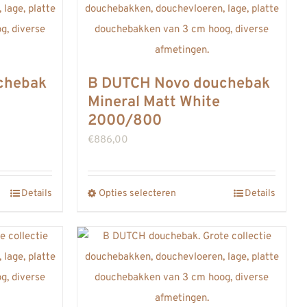
meerdere
variaties.
Deze
optie
chebak
B DUTCH Novo douchebak
kan
Mineral Matt White
gekozen
2000/800
worden
€
886,00
op
de
gina
Details
Opties selecteren
productpagina
Details
Dit
product
heeft
meerdere
variaties.
Deze