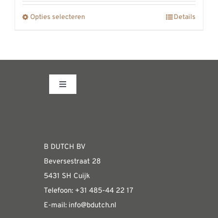
worden
op
Opties selecteren
Details
Dit
de
product
productpagina
heeft
meerdere
variaties.
Toggle
Deze
Navigation
optie
Fabrieksshowroom
kan
gekozen
WEBSHOP
B DUTCH BV
worden
Beversestraat 28
op
Algemene informatie & installatiehandleidin
5431 SH Cuijk
de
Telefoon:
+31 485-4
4 22 17
productpagina
E-mail:
i
nfo@bdutch
.nl
Verzendkosten