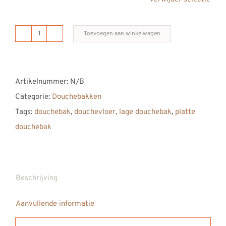
Toevoegen aan winkelwagen
B
DUTCH
Novo
Artikelnummer:
N/B
douchebak
Categorie:
Douchebakken
Mineral
Tags:
douchebak
,
douchevloer
,
lage douchebak
,
platte
Matt
douchebak
White
1800/800
aantal
Beschrijving
Aanvullende informatie