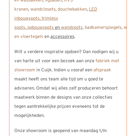
en wasbakken
,
ligbaden
,
RVS
kranen
,
wandclosets
,
douchebakken
,
LED
inbouwspots
,
trimless
spots
,
opbouwspots
en
wandspots
,
badkamerspiegels
,
wand-
en vloertegels
en
accessoires
.
Wilt u verdere inspiratie opdoen? Dan nodigen wij u
van harte uit voor een bezoek aan onze
fabriek met
showroom
in Cuijk. Indien u vooraf een
afspraak
maakt heeft ons team alle tijd om u goed te
adviseren. Omdat wij alles zelf produceren behoort
maatwerk binnen de designs van onze collecties
tegen aantrekkelijke prijzen eveneens tot de
mogelijkheden.
Onze showroom is geopend van maandag t/m