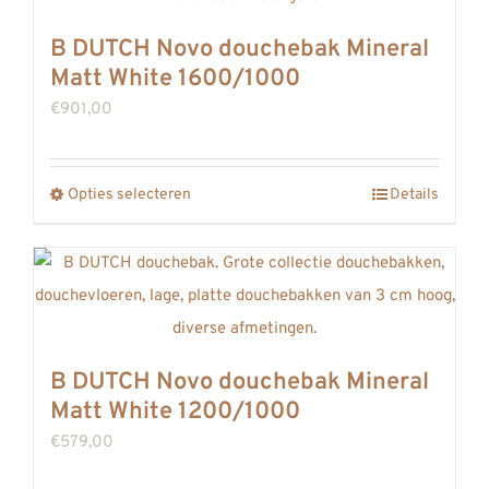
Deze
B DUTCH Novo douchebak Mineral
optie
Matt White 1600/1000
kan
€
901,00
gekozen
worden
op
Opties selecteren
Details
Dit
de
product
productpagina
heeft
meerdere
variaties.
Deze
B DUTCH Novo douchebak Mineral
optie
Matt White 1200/1000
kan
€
579,00
gekozen