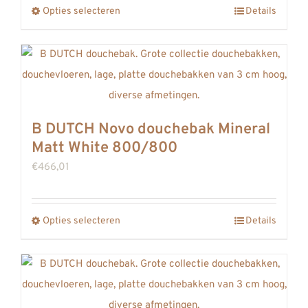
Opties selecteren
Details
Dit
product
heeft
meerdere
variaties.
Deze
B DUTCH Novo douchebak Mineral
optie
Matt White 800/800
kan
€
466,01
gekozen
worden
op
Opties selecteren
Details
Dit
de
product
productpagina
heeft
meerdere
variaties.