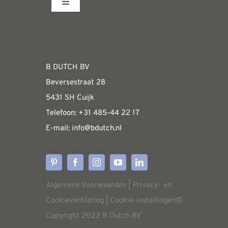
Toggle
Navigation
Fabrieksshowroom
WEBSHOP
B DUTCH BV
Beversestraat 28
Algemene informatie & installatiehandleidin
5431 SH Cuijk
Telefoon:
+31 485-4
4 22 17
E-mail:
i
nfo@bdutch
.nl
Verzendkosten
Levertijden
Algemene Voorwaarden
|
Privacy- en
Aflevering
Cookieverklaring
|
Cookie-instellingen
©
Copyright 2022 B Dutch BV