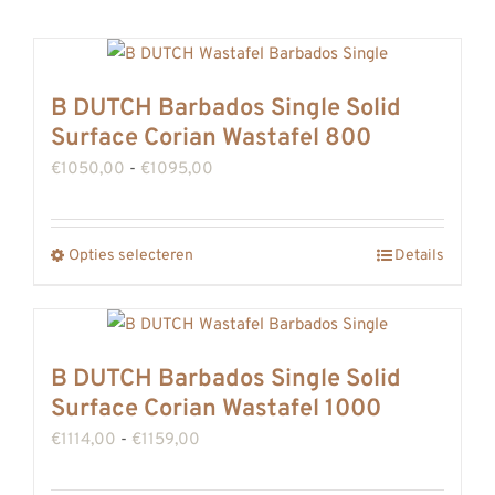
REVIEWS
INFO
CONTACT
B DUTCH Barbados Single Solid
Surface Corian Wastafel 800
Prijsklasse:
€
1050,00
-
€
1095,00
€1050,00
tot
Opties selecteren
Details
Dit
€1095,00
product
heeft
meerdere
B DUTCH Barbados Single Solid
variaties.
Surface Corian Wastafel 1000
Deze
Prijsklasse:
€
1114,00
-
€
1159,00
optie
€1114,00
kan