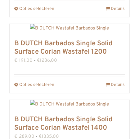
tot
gekozen
Opties selecteren
Details
Dit
€1159,00
worden
product
op
heeft
de
meerdere
B DUTCH Barbados Single Solid
productpagina
variaties.
Surface Corian Wastafel 1200
Deze
Prijsklasse:
€
1191,00
-
€
1236,00
optie
€1191,00
kan
tot
gekozen
Opties selecteren
Details
Dit
€1236,00
worden
product
op
heeft
de
meerdere
B DUTCH Barbados Single Solid
productpagina
variaties.
Surface Corian Wastafel 1400
Deze
Prijsklasse:
€
1289,00
-
€
1335,00