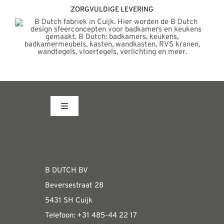
ZORGVULDIGE LEVERING
Toggle
Navigation
Fabrieksshowroom
WEBSHOP
B DUTCH BV
Beversestraat 28
Algemene informatie & installatiehandleidin
5431 SH Cuijk
Telefoon:
+31 485-4
4 22 17