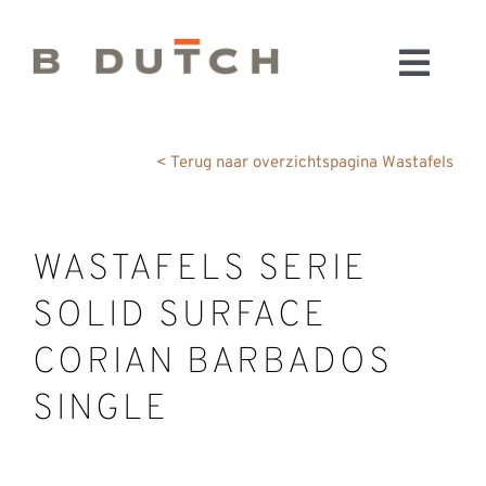
Ga
naar
Toggl
inhoud
HOME
Navig
BADKAMERS
< Terug naar overzichtspagina Wastafels
CONFIGURATOR
KEUKENS
WASTAFELS SERIE
MATERIALEN
SOLID SURFACE
FABRIEK & SHOWROOM
WEBSHOP
CORIAN BARBADOS
WINKELWAGEN
SINGLE
OUTLET
BLOG