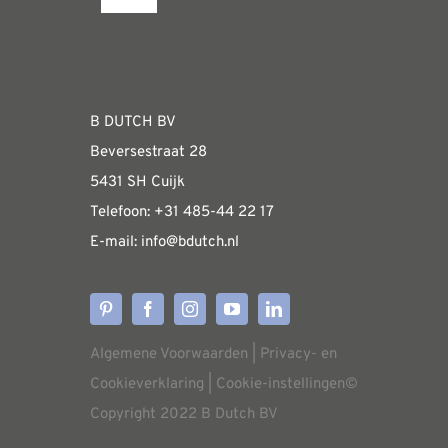
Toggle
Navigation
Fabrieksshowroom
WEBSHOP
B DUTCH BV
Beversestraat 28
Algemene informatie & installatiehandleidin
5431 SH Cuijk
Telefoon:
+31 485-4
4 22 17
E-mail:
i
nfo@bdutch
.nl
Verzendkosten
Levertijden
Algemene Voorwaarden
|
Privacy- en
Aflevering
Cookieverklaring
|
Cookie-instellingen
©
Copyright 2022 B Dutch BV
Annuleren/retourneren