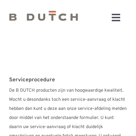
Ga
naar
Toggl
inhoud
HOME
Navig
BADKAMERS
CONFIGURATOR
KEUKENS
MATERIALEN
Serviceprocedure
FABRIEK & SHOWROOM
De B DUTCH producten zijn van hoogwaardige kwaliteit.
WEBSHOP
Mocht u desondanks toch een service-aanvraag of klacht
WINKELWAGEN
hebben dan kunt u deze aan onze service-afdeling melden
door middel van het onderstaande formulier. U kunt
OUTLET
daarin uw service-aanvraag of klacht duidelijk
BLOG