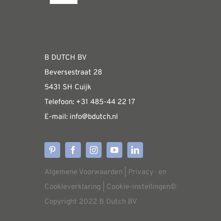
Navigation
Fabrieksshowroom
WEBSHOP
B DUTCH BV
Beversestraat 28
Algemene informatie & installatiehandleidin
5431 SH Cuijk
Telefoon:
+31 485-4
4 22 17
E-mail:
i
nfo@bdutch
.nl
Verzendkosten
Levertijden
Algemene Voorwaarden
|
Privacy- en
Aflevering
Cookieverklaring
|
Cookie-instellingen
©
Copyright 2022 B Dutch BV
Annuleren/retourneren