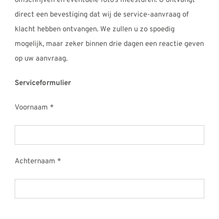
omschrijven en eventuele foto’s meesturen. U ontvangt
REVIEWS
direct een bevestiging dat wij de service-aanvraag of
INFO
klacht hebben ontvangen. We zullen u zo spoedig
CONTACT
mogelijk, maar zeker binnen drie dagen een reactie geven
op uw aanvraag.
Serviceformulier
Voornaam *
Achternaam *