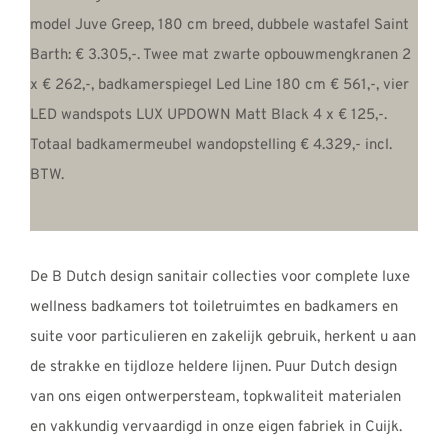
model Juve Greep, 180 cm breed, dubbele wastafel Saint
Barth: € 3.305,-. Twee mat zwarte opbouwmengkranen 2
x € 262,-, badkamerspiegel Led Line 180 cm € 561,-, vier
LED wandspots LUX UPDOWN Matt Black 4 x € 125,-.
Totaal badkamermeubel wandopstelling € 4.329,- incl.
BTW.
De B Dutch design sanitair collecties voor complete luxe
wellness badkamers tot toiletruimtes en badkamers en
suite voor particulieren en zakelijk gebruik, herkent u aan
de strakke en tijdloze heldere lijnen. Puur Dutch design
van ons eigen ontwerpersteam, topkwaliteit materialen
en vakkundig vervaardigd in onze eigen fabriek in Cuijk.