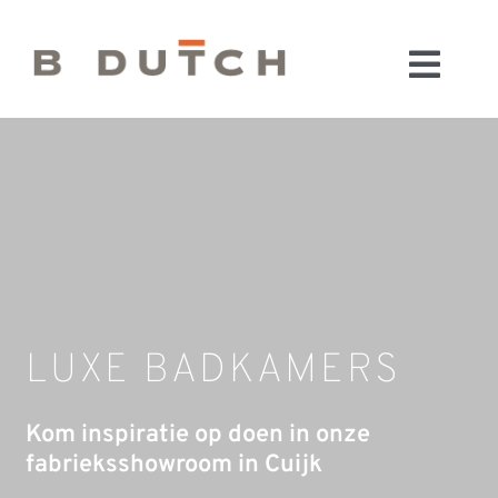
Ga
naar
Toggl
inhoud
HOME
Navig
BADKAMERS
CONFIGURATOR
KEUKENS
MATERIALEN
FABRIEK & SHOWROOM
LUXE BADKAMERS
WEBSHOP
WINKELWAGEN
Kom inspiratie op doen in onze
OUTLET
fabrieksshowroom in Cuijk
BLOG