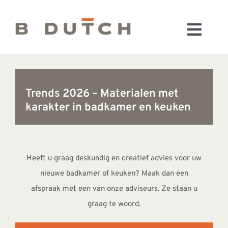
Ga
naar
Toggl
inhoud
HOME
Navig
BADKAMERS
CONFIGURATOR
Trends 2026 – Materialen met
karakter in badkamer en keuken
KEUKENS
MATERIALEN
FABRIEK & SHOWROOM
Heeft u graag deskundig en creatief advies voor uw
WEBSHOP
nieuwe badkamer of keuken? Maak dan een
WINKELWAGEN
afspraak met een van onze adviseurs. Ze staan u
OUTLET
graag te woord.
BLOG