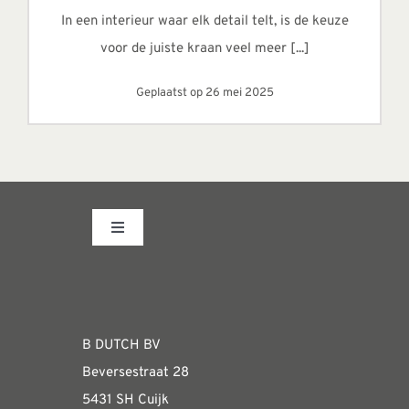
In een interieur waar elk detail telt, is de keuze
voor de juiste kraan veel meer [...]
Geplaatst op 26 mei 2025
Toggle
Navigation
Fabrieksshowroom
WEBSHOP
B DUTCH BV
Beversestraat 28
Algemene informatie & installatiehandleidin
5431 SH Cuijk