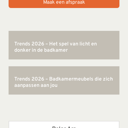
Maak een afspraak
REVIEWS
INFO
CONTACT
Trends 2026 – Het spel van licht en
donker in de badkamer
Trends 2026 – Badkamermeubels die zich
aanpassen aan jou