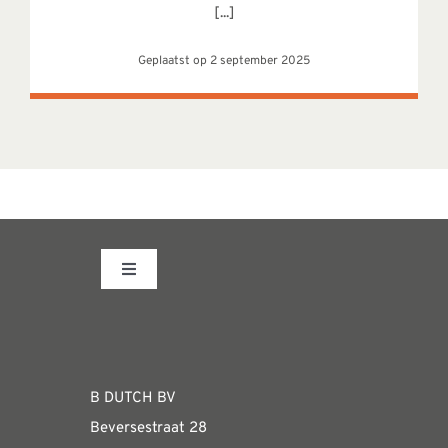
[...]
Geplaatst op 2 september 2025
Toggle
Navigation
Fabrieksshowroom
WEBSHOP
B DUTCH BV
Beversestraat 28