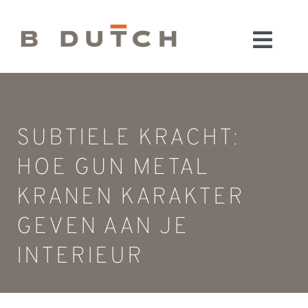
Ga
naar
Toggl
inhoud
HOME
Navig
BADKAMERS
CONFIGURATOR
SUBTIELE KRACHT:
KEUKENS
HOE GUN METAL
MATERIALEN
KRANEN KARAKTER
FABRIEK & SHOWROOM
GEVEN AAN JE
WEBSHOP
WINKELWAGEN
INTERIEUR
OUTLET
BLOG