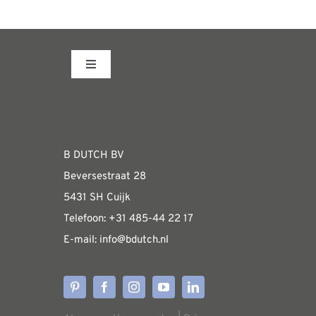
Toggle
Navigation
Fabrieksshowroom
WEBSHOP
B DUTCH BV
Beversestraat 28
Algemene informatie & installatiehandleidin
5431 SH Cuijk
Telefoon:
+31 485-4
4 22 17
E-mail:
i
nfo@bdutch
.nl
Verzendkosten
Levertijden