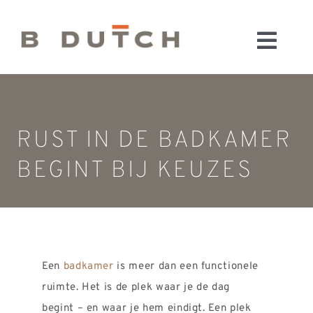
Ga
naar
Toggl
inhoud
HOME
Navig
BADKAMERS
CONFIGURATOR
RUST IN DE BADKAMER
KEUKENS
BEGINT BIJ KEUZES
MATERIALEN
FABRIEK & SHOWROOM
WEBSHOP
WINKELWAGEN
Een
badkamer
is meer dan een functionele
OUTLET
ruimte. Het is de plek waar je de dag
BLOG
begint – en waar je hem eindigt. Een plek