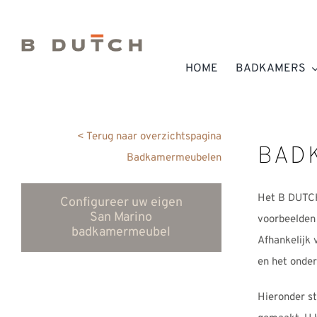
Ga
naar
inhoud
HOME
BADKAMERS
< Terug naar overzichtspagina
BAD
Badkamermeubelen
Het B DUTCH
Configureer uw eigen
San Marino
voorbeelden 
badkamermeubel
Afhankelijk 
en het onder
Hieronder st