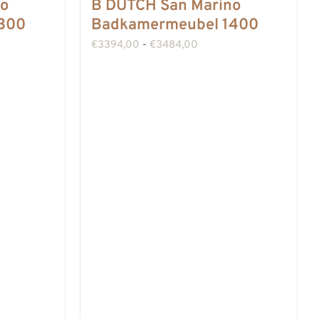
no
B DUTCH San Marino
300
Badkamermeubel 1400
sse:
Prijsklasse:
€
3394,00
-
€
3484,00
00
€3394,00
tot
00
€3484,00