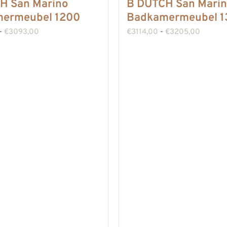
H San Marino
B DUTCH San Mari
ermeubel 1200
Badkamermeubel 1
Prijsklasse:
Prijskla
-
€
3093,00
€
3114,00
-
€
3205,00
€3003,00
€3114,
tot
tot
€3093,00
€3205,