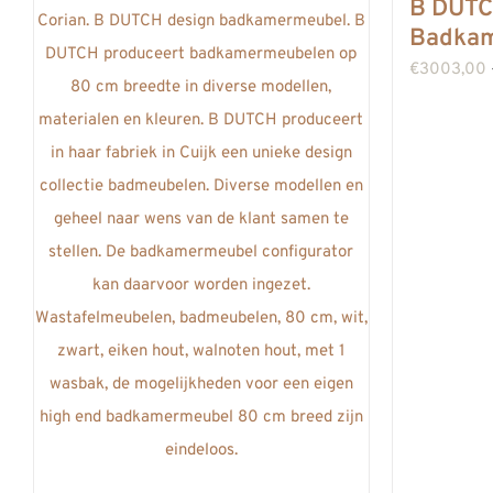
B DUTC
Badkam
€
3003,00