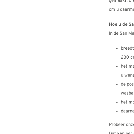
gemaakt. U 
om u daarmee
Hoe u de Sa
In de San Ma
breedt
230 c
het ma
u wen
de pos
wasba
het mo
daarna
Probeer on
Dat kan per 