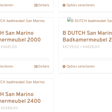
tot
tot
gekozen
gekozen
lecteren
Details
Opties selecteren
Dit
Dit
€3807,00
€4000
worden
worden
product
product
op
op
heeft
heeft
de
de
meerdere
meerdere
H San Marino
B DUTCH San Mari
productpagina
productpa
variaties.
variaties.
ermeubel 2000
Badkamermeubel 2
Deze
Deze
Prijsklasse:
Prijskla
€
4681,00
€
4739,00
-
€
4828,00
optie
optie
€4591,00
€4739
kan
kan
tot
tot
gekozen
gekozen
lecteren
Details
Opties selecteren
Dit
Dit
€4681,00
€4828
worden
worden
product
product
op
op
heeft
heeft
de
de
meerdere
meerdere
H San Marino
productpagina
productpa
variaties.
variaties.
ermeubel 2400
Deze
Deze
Prijsklasse:
€
5288,00