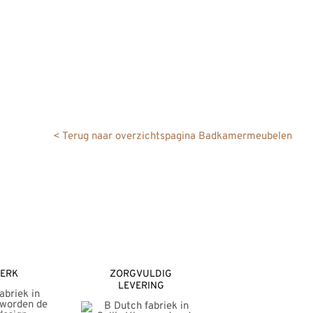
optie
kan
gekozen
worden
op
de
gina
productpagina
< Terug naar overzichtspagina Badkamermeubelen
ERK
ZORGVULDIG
LEVERING