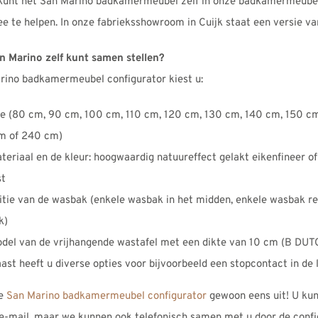
kunt het San Marino badkamermeubel zelf in onze badkamermeubel 
 te helpen. In onze fabrieksshowroom in Cuijk staat een versie va
n Marino zelf kunt samen stellen?
rino badkamermeubel configurator kiest u:
e (80 cm, 90 cm, 100 cm, 110 cm, 120 cm, 130 cm, 140 cm, 150 c
m of 240 cm)
teriaal en de kleur: hoogwaardig natuureffect gelakt eikenfineer o
st
itie van de wasbak (enkele wasbak in het midden, enkele wasbak re
k)
del van de vrijhangende wastafel met een dikte van 10 cm (B DUTCH
ast heeft u diverse opties voor bijvoorbeeld een stopcontact in de 
ze
San Marino badkamermeubel configurator
gewoon eens uit! U kunt
e-mail, maar we kunnen ook telefonisch samen met u door de confi