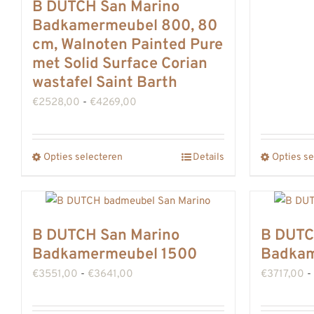
B DUTCH San Marino
Badkamermeubel 800, 80
cm, Walnoten Painted Pure
met Solid Surface Corian
wastafel Saint Barth
Prijsklasse:
€
2528,00
-
€
4269,00
€2528,00
tot
Opties selecteren
Details
Opties se
Dit
€4269,00
product
heeft
meerdere
B DUTCH San Marino
B DUTC
variaties.
Badkamermeubel 1500
Badkam
Deze
Prijsklasse:
€
3551,00
-
€
3641,00
€
3717,00
-
optie
€3551,00
kan