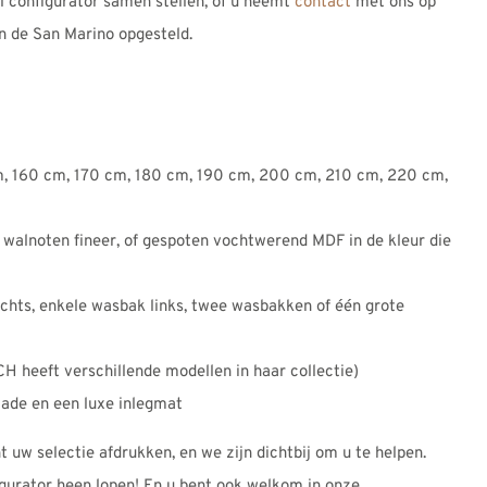
configurator samen stellen, of u neemt
contact
met ons op
n de San Marino opgesteld.
m, 160 cm, 170 cm, 180 cm, 190 cm, 200 cm, 210 cm, 220 cm,
f walnoten fineer, of gespoten vochtwerend MDF in de kleur die
chts, enkele wasbak links, twee wasbakken of één grote
 heeft verschillende modellen in haar collectie)
lade en een luxe inlegmat
 uw selectie afdrukken, en we zijn dichtbij om u te helpen.
gurator heen lopen! En u bent ook welkom in onze