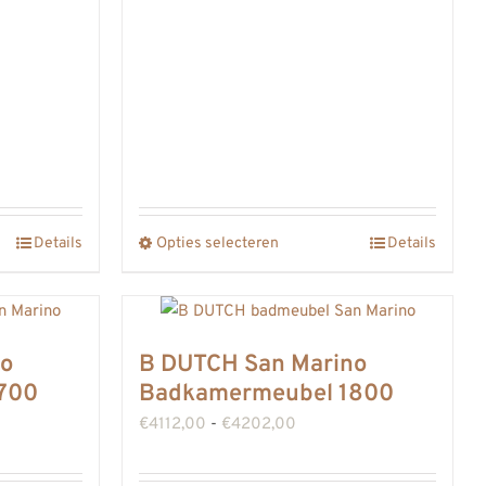
Details
Opties selecteren
Details
Dit
product
heeft
meerdere
no
B DUTCH San Marino
variaties.
700
Badkamermeubel 1800
Deze
asse:
Prijsklasse:
€
4112,00
-
€
4202,00
optie
,00
€4112,00
kan