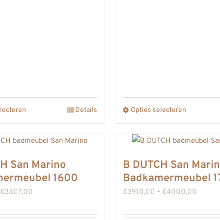
lecteren
Details
Opties selecteren
Dit
Dit
product
product
heeft
heeft
meerdere
meerdere
H San Marino
B DUTCH San Mari
variaties.
variaties.
ermeubel 1600
Badkamermeubel 1
Deze
Deze
Prijsklasse:
Prijskl
€
3807,00
€
3910,00
-
€
4000,00
optie
optie
€3717,00
€3910
kan
kan