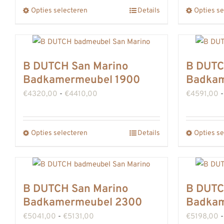
tot
gekozen
Opties selecteren
Details
Opties se
Dit
€3641,00
worden
product
op
heeft
de
meerdere
B DUTCH San Marino
B DUTC
productpagina
variaties.
Badkamermeubel 1900
Badkam
Deze
Prijsklasse:
€
4320,00
-
€
4410,00
€
4591,00
-
optie
€4320,00
kan
tot
gekozen
Opties selecteren
Details
Opties se
Dit
€4410,00
worden
product
op
heeft
de
meerdere
B DUTCH San Marino
B DUTC
productpagina
variaties.
Badkamermeubel 2300
Badkam
Deze
Prijsklasse:
€
5041,00
-
€
5131,00
€
5198,00
-