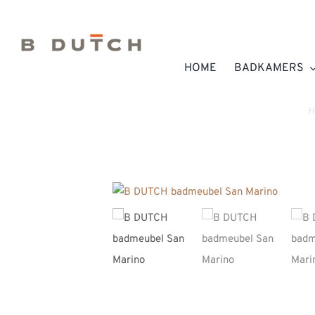
Ga
naar
inhoud
HOME
BADKAMERS
H