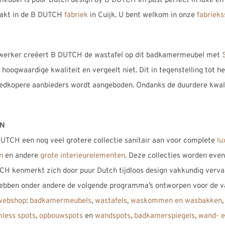
bel is puur Dutch design by B DUTCH en past perfect in luxe en 
akt in de B DUTCH
fabriek
in Cuijk. U bent welkom in onze
fabriek
werker creëert B DUTCH de wastafel op dit badkamermeubel met
r hoogwaardige kwaliteit en vergeelt niet. Dit in tegenstelling tot h
oedkopere aanbieders wordt aangeboden. Ondanks de duurdere kwalit
EN
UTCH een nog veel grotere collectie sanitair aan voor complete
lu
n
en andere
grote interieurelementen
. Deze collecties worden eve
CH kenmerkt zich door puur Dutch tijdloos design vakkundig verva
ebben onder andere de volgende programma’s ontworpen voor de v
webshop
:
badkamermeubels
,
wastafels
,
waskommen en wasbakken
mless spots
,
opbouwspots
en
wandspots
,
badkamerspiegels
,
wand- e