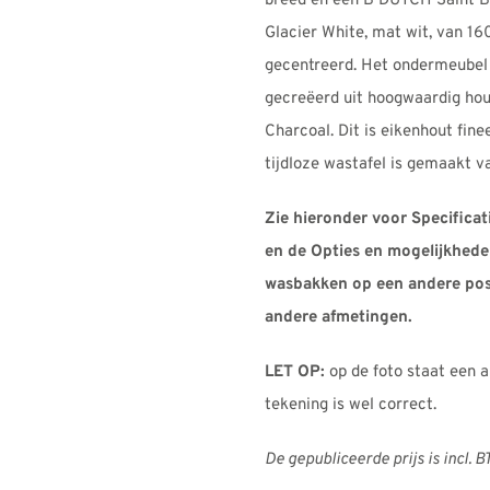
breed en een B DUTCH Saint Ba
Glacier White, mat wit, van 1
gecentreerd. Het ondermeubel v
gecreëerd uit hoogwaardig hou
Charcoal. Dit is eikenhout fine
tijdloze wastafel is gemaakt v
Zie hieronder voor Specifica
en de Opties en mogelijkhede
wasbakken op een andere posi
andere afmetingen.
LET OP:
op de foto staat een 
tekening is wel correct.
De gepubliceerde prijs is incl. 