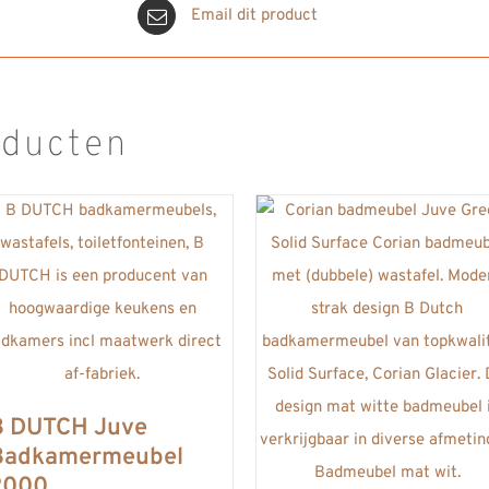
Email dit product
oducten
B DUTCH Juve
Badkamermeubel
2000