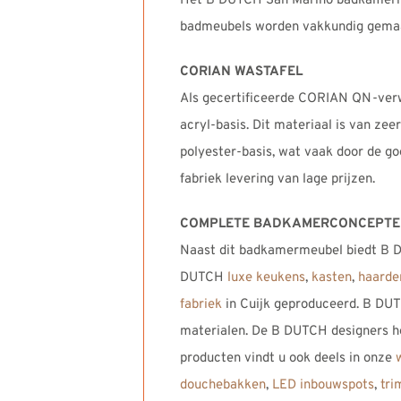
Het B DUTCH San Marino badkamermeu
badmeubels worden vakkundig gema
CORIAN WASTAFEL
Als gecertificeerde CORIAN QN-ver
acryl-basis. Dit materiaal is van zee
polyester-basis, wat vaak door de g
fabriek levering van lage prijzen.
COMPLETE BADKAMERCONCEPT
Naast dit badkamermeubel biedt B D
DUTCH
luxe keukens
,
kasten
,
haarde
fabriek
in Cuijk geproduceerd. B DUT
materialen. De B DUTCH designers h
producten vindt u ook deels in onze
douchebakken
,
LED inbouwspots
,
tri