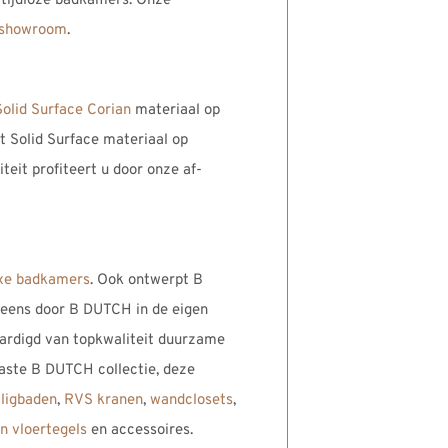
tijdloze badkamers. Onze
sshowroom
.
Solid Surface Corian
materiaal op
et Solid Surface materiaal op
eit profiteert u door onze af-
xe badkamers
. Ook ontwerpt B
neens door B DUTCH in de eigen
ardigd van topkwaliteit duurzame
aste B DUTCH collectie, deze
,
ligbaden
,
RVS kranen
,
wandclosets
,
n vloertegels
en accessoires.