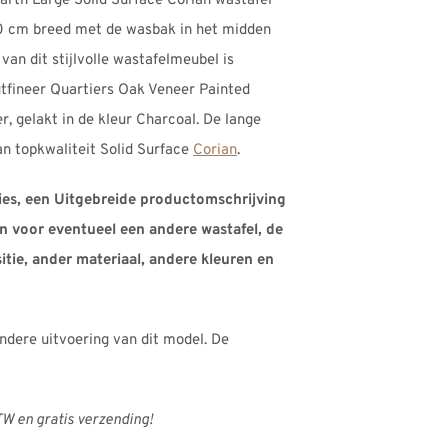
rth Large Solid Surface Corian wastafel
60 cm breed met de wasbak in het midden
an dit stijlvolle wastafelmeubel is
tfineer Quartiers Oak Veneer Painted
er, gelakt in de kleur Charcoal. De lange
an topkwaliteit Solid Surface
Corian
.
ties, een Uitgebreide productomschrijving
n voor eventueel een andere wastafel, de
tie, ander materiaal, andere kleuren en
andere uitvoering van dit model. De
BTW en gratis verzending!