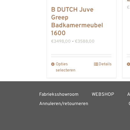
€
B DUTCH Juve
Greep
Badkamermeubel
1600
Prijsklasse:
€
3498,00
-
€
3588,00
€3498,00
tot
Opties
Details
Dit
€3588,00
selecteren
product
heeft
meerdere
Fabrieksshowroom
WEBSHOP
A
variaties.
Annuleren/retourneren
Deze
optie
kan