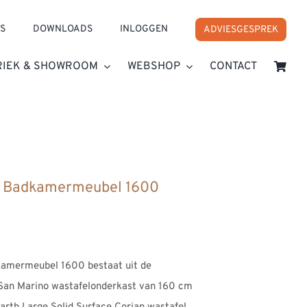
S
DOWNLOADS
INLOGGEN
ADVIESGESPREK
RIEK & SHOWROOM
WEBSHOP
CONTACT
 DUTCH San Marino Badkamermeubel 1600
o Badkamermeubel 1600
e:
amermeubel 1600 bestaat uit de
0
San Marino wastafelonderkast van 160 cm