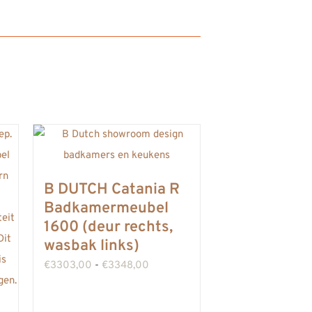
B DUTCH Catania R
Badkamermeubel
1600 (deur rechts,
wasbak links)
Prijsklasse:
€
3303,00
-
€
3348,00
€3303,00
tot