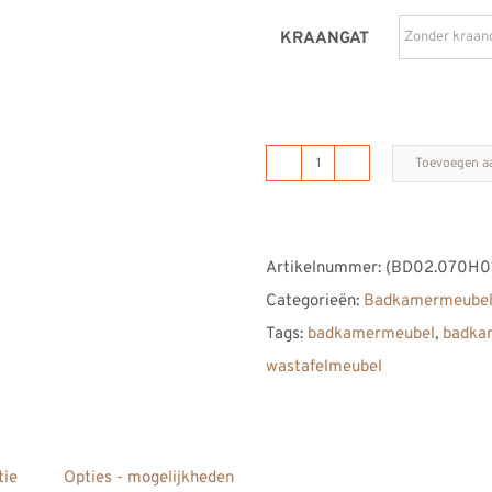
KRAANGAT
Toevoegen a
B
DUTCH
San
Artikelnummer:
(BD02.070H0
Marino
Categorieën:
Badkamermeubel
Badkamermeubel
Tags:
badkamermeubel
,
badka
1600
wastafelmeubel
aantal
tie
Opties - mogelijkheden