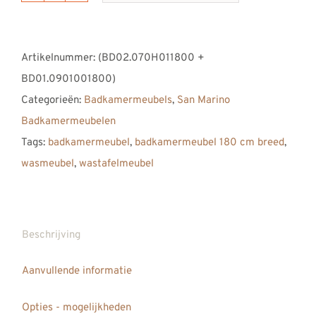
DUTCH
San
Artikelnummer:
(BD02.070H011800 +
Marino
BD01.0901001800)
Badkamermeubel
Categorieën:
Badkamermeubels
,
San Marino
1800
Badkamermeubelen
aantal
Tags:
badkamermeubel
,
badkamermeubel 180 cm breed
,
wasmeubel
,
wastafelmeubel
Beschrijving
Aanvullende informatie
Opties - mogelijkheden