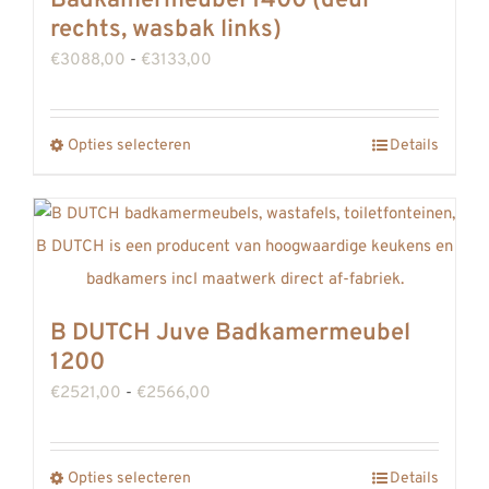
Badkamermeubel 1400 (deur
rechts, wasbak links)
Prijsklasse:
€
3088,00
-
€
3133,00
€3088,00
tot
Opties selecteren
Details
Dit
€3133,00
product
heeft
meerdere
variaties.
Deze
B DUTCH Juve Badkamermeubel
optie
1200
kan
Prijsklasse:
€
2521,00
-
€
2566,00
gekozen
€2521,00
worden
tot
op
Opties selecteren
Details
Dit