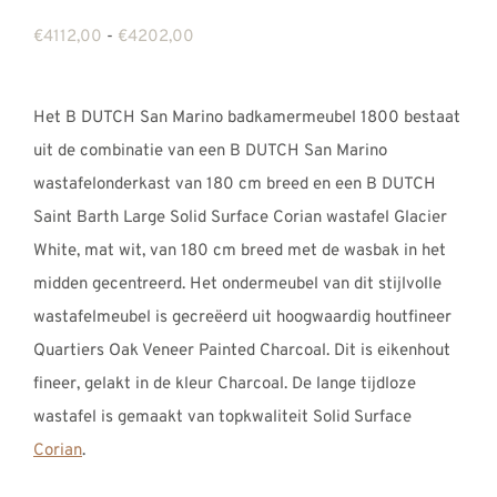
REVIEWS
Prijsklasse:
€
4112,00
-
€
4202,00
INFO
€4112,00
CONTACT
tot
Het B DUTCH San Marino badkamermeubel 1800 bestaat
€4202,00
uit de combinatie van een B DUTCH San Marino
wastafelonderkast van 180 cm breed en een B DUTCH
Saint Barth Large Solid Surface Corian wastafel Glacier
White, mat wit, van 180 cm breed met de wasbak in het
midden gecentreerd. Het ondermeubel van dit stijlvolle
wastafelmeubel is gecreëerd uit hoogwaardig houtfineer
Quartiers Oak Veneer Painted Charcoal. Dit is eikenhout
fineer, gelakt in de kleur Charcoal. De lange tijdloze
wastafel is gemaakt van topkwaliteit Solid Surface
Corian
.