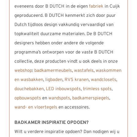
eveneens door B DUTCH in de eigen
fabriek
in Cuijk
geproduceerd. B DUTCH kenmerkt zich door puur
Dutch tijdloos design vakkundig vervaardigd van
topkwaliteit duurzame materialen. De B DUTCH
designers hebben onder andere de volgende
programma’s ontworpen voor de vaste B DUTCH
collectie, deze producten vindt u ook deels in onze
webshop
:
badkamermeubels
,
wastafels
,
waskommen
en wasbakken
,
ligbaden
,
RVS kranen
,
wandclosets
,
douchebakken
,
LED inbouwspots
,
trimless spots
,
opbouwspots
en
wandspots
,
badkamerspiegels
,
wand- en vloertegels
en accessoires.
BADKAMER INSPIRATIE OPDOEN?
Wilt u verdere inspiratie opdoen? Dan nodigen wij u