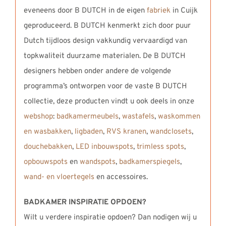
eveneens door B DUTCH in de eigen
fabriek
in Cuijk
geproduceerd. B DUTCH kenmerkt zich door puur
Dutch tijdloos design vakkundig vervaardigd van
topkwaliteit duurzame materialen. De B DUTCH
designers hebben onder andere de volgende
programma’s ontworpen voor de vaste B DUTCH
collectie, deze producten vindt u ook deels in onze
webshop
:
badkamermeubels
,
wastafels
,
waskommen
en wasbakken
,
ligbaden
,
RVS kranen
,
wandclosets
,
douchebakken
,
LED inbouwspots
,
trimless spots
,
opbouwspots
en
wandspots
,
badkamerspiegels
,
wand- en vloertegels
en accessoires.
BADKAMER INSPIRATIE OPDOEN?
Wilt u verdere inspiratie opdoen? Dan nodigen wij u