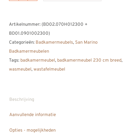
DUTCH
San
Artikelnummer:
(BD02.070H012300 +
Marino
BD01.0901002300)
Badkamermeubel
Categorieën:
Badkamermeubels
,
San Marino
2300
Badkamermeubelen
aantal
Tags:
badkamermeubel
,
badkamermeubel 230 cm breed
,
wasmeubel
,
wastafelmeubel
Beschrijving
Aanvullende informatie
Opties - mogelijkheden