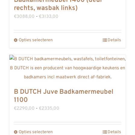
Badkamermeubel 1400 (deur
rechts, wasbak links)
Prijsklasse:
€
3088,00
-
€
3133,00
€3088,00
tot
Opties selecteren
Details
Dit
€3133,00
product
heeft
meerdere
variaties.
Deze
B DUTCH Juve Badkamermeubel
optie
1100
kan
Prijsklasse:
€
2290,00
-
€
2335,00
gekozen
€2290,00
worden
tot
op
Opties selecteren
Details
Dit