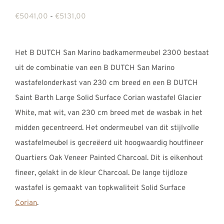
REVIEWS
Prijsklasse:
€
5041,00
-
€
5131,00
INFO
€5041,00
CONTACT
tot
Het B DUTCH San Marino badkamermeubel 2300 bestaat
€5131,00
uit de combinatie van een B DUTCH San Marino
wastafelonderkast van 230 cm breed en een B DUTCH
Saint Barth Large Solid Surface Corian wastafel Glacier
White, mat wit, van 230 cm breed met de wasbak in het
midden gecentreerd. Het ondermeubel van dit stijlvolle
wastafelmeubel is gecreëerd uit hoogwaardig houtfineer
Quartiers Oak Veneer Painted Charcoal. Dit is eikenhout
fineer, gelakt in de kleur Charcoal. De lange tijdloze
wastafel is gemaakt van topkwaliteit Solid Surface
Corian
.