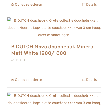
Dit
Opties selecteren
Details
product
heeft
meerdere
variaties.
Deze
B DUTCH Novo douchebak Mineral
optie
Matt White 1200/1000
kan
€
579,00
gekozen
worden
op
Dit
Opties selecteren
Details
de
product
productpagina
heeft
meerdere