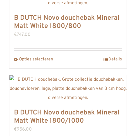
variaties.
Deze
B DUTCH Novo douchebak Mineral
optie
Matt White 1800/800
kan
€
747,00
gekozen
worden
op
Dit
Opties selecteren
Details
de
product
productpagina
heeft
meerdere
variaties.
Deze
B DUTCH Novo douchebak Mineral
optie
Matt White 1800/1000
kan
€
956,00
gekozen