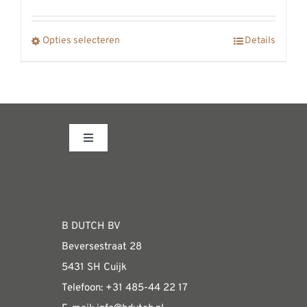
worden
op
Dit
Opties selecteren
Details
de
product
productpagina
heeft
meerdere
variaties.
Toggle
Deze
Navigation
optie
Fabrieksshowroom
kan
gekozen
WEBSHOP
worden
B DUTCH BV
op
Beversestraat 28
Algemene informatie & installatiehandleidin
de
5431 SH Cuijk
productpagina
Telefoon:
+31 485-4
4 22 17