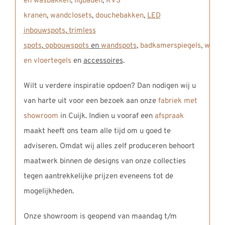
en wasbakken
,
ligbaden
,
RVS
kranen
,
wandclosets
,
douchebakken
,
LED
inbouwspots
,
trimless
spots
,
opbouwspots
en
wandspots
,
badkamerspiegels
,
wand-
en vloertegels
en
accessoires
.
Wilt u verdere inspiratie opdoen? Dan nodigen wij u
van harte uit voor een bezoek aan onze
fabriek met
showroom
in Cuijk. Indien u vooraf een
afspraak
maakt heeft ons team alle tijd om u goed te
adviseren. Omdat wij alles zelf produceren behoort
maatwerk binnen de designs van onze collecties
tegen aantrekkelijke prijzen eveneens tot de
mogelijkheden.
Onze showroom is geopend van maandag t/m