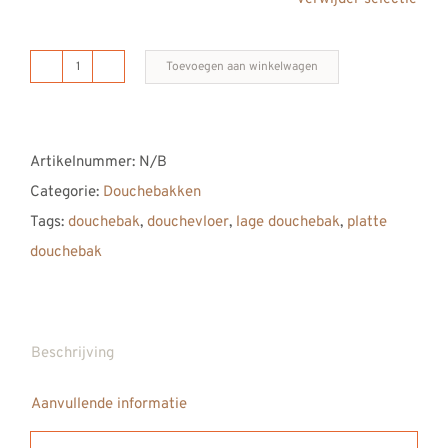
Toevoegen aan winkelwagen
B
DUTCH
Novo
Artikelnummer:
N/B
douchebak
Categorie:
Douchebakken
Mineral
Tags:
douchebak
,
douchevloer
,
lage douchebak
,
platte
Matt
douchebak
White
1400/800
aantal
Beschrijving
Aanvullende informatie