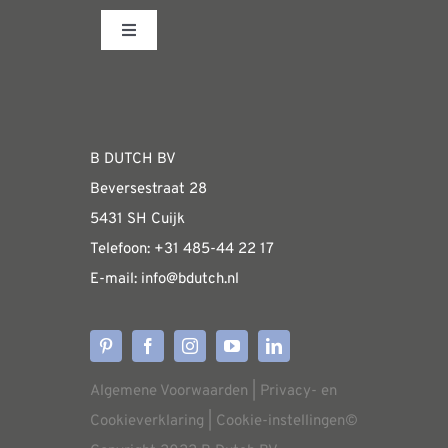
Toggle
Navigation
Fabrieksshowroom
WEBSHOP
B DUTCH BV
Beversestraat 28
Algemene informatie & installatiehandleidin
5431 SH Cuijk
Telefoon:
+31 485-4
4 22 17
E-mail:
i
nfo@bdutch
.nl
Verzendkosten
Levertijden
Algemene Voorwaarden
|
Privacy- en
Aflevering
Cookieverklaring
|
Cookie-instellingen
©