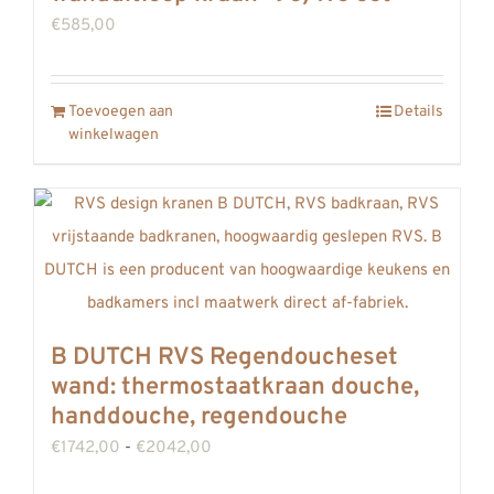
kan
€
585,00
gekozen
worden
op
Toevoegen aan
Details
winkelwagen
de
productpagina
B DUTCH RVS Regendoucheset
wand: thermostaatkraan douche,
handdouche, regendouche
Prijsklasse:
€
1742,00
-
€
2042,00
€1742,00