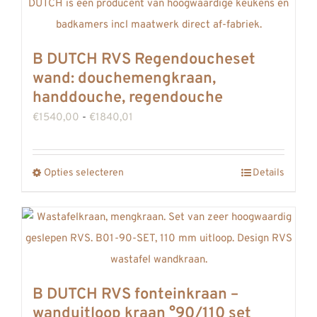
B DUTCH RVS Regendoucheset
wand: douchemengkraan,
handdouche, regendouche
Prijsklasse:
€
1540,00
-
€
1840,01
€1540,00
tot
Opties selecteren
Details
Dit
€1840,01
product
heeft
meerdere
variaties.
Deze
B DUTCH RVS fonteinkraan –
optie
wanduitloop kraan °90/110 set