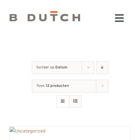
Ga
naar
Toggl
inhoud
HOME
Navig
BADKAMERS
CONFIGURATOR
KEUKENS
Sorteer op
Datum
MATERIALEN
Toon
12 producten
FABRIEK & SHOWROOM
WEBSHOP
WINKELWAGEN
OUTLET
BLOG