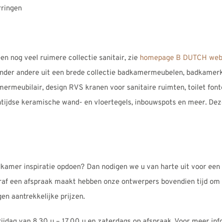
ringen
en nog veel ruimere collectie sanitair, zie
homepage B DUTCH web
der andere uit een brede collectie badkamermeubelen, badkamerk
meubilair, design RVS kranen voor sanitaire ruimten, toilet fonte
ntijdse keramische wand- en vloertegels, inbouwspots en meer. Deze
kamer inspiratie opdoen? Dan nodigen we u van harte uit voor een
oraf een afspraak maakt hebben onze ontwerpers bovendien tijd om 
n aantrekkelijke prijzen.
jdag van 8.30 u – 17.00 u en zaterdags op afspraak. Voor meer info