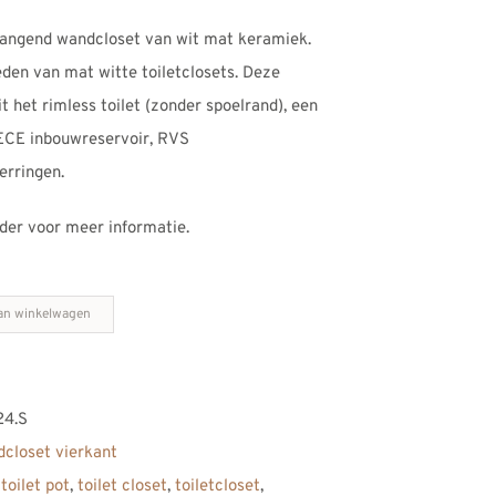
jhangend wandcloset van wit mat keramiek.
den van mat witte toiletclosets. Deze
 het rimless toilet (zonder spoelrand), een
, TECE inbouwreservoir, RVS
erringen.
der voor meer informatie.
an winkelwagen
4.S
closet vierkant
toilet pot
,
toilet closet
,
toiletcloset
,