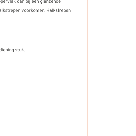
ppervlak dan bij een glanzende
 kalkstrepen voorkomen. Kalkstrepen
diening stuk.