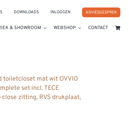
S
DOWNLOADS
INLOGGEN
ADVIESGESPREK
RIEK & SHOWROOM
WEBSHOP
CONTACT
lrand. Complete set incl. TECE inbouwreservoir, soft-close zitting
 toiletcloset mat wit OVVIO
mplete set incl. TECE
-close zitting, RVS drukplaat,