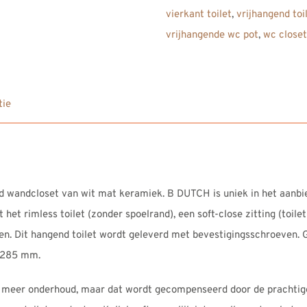
vierkant toilet
,
vrijhangend toi
OVVIO
vrijhangende wc pot
,
wc closet
zonder
spoelrand.
Complete
set
tie
incl.
TECE
inbouwreservoir,
soft-
d wandcloset van wit mat keramiek. B DUTCH is uniek in het aanbie
close
et rimless toilet (zonder spoelrand), een soft-close zitting (toile
zitting,
en. Dit hangend toilet wordt geleverd met bevestigingsschroeven. 
RVS
)285 mm.
drukplaat,
etc.
s meer onderhoud, maar dat wordt gecompenseerd door de prachtige