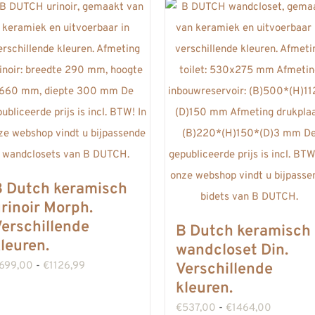
B Dutch keramisch
rinoir Morph.
erschillende
B Dutch keramisch
leuren.
wandcloset Din.
Prijsklasse:
699,00
-
€
1126,99
Verschillende
kleuren.
€699,00
tot
Prijsklass
€
537,00
-
€
1464,00