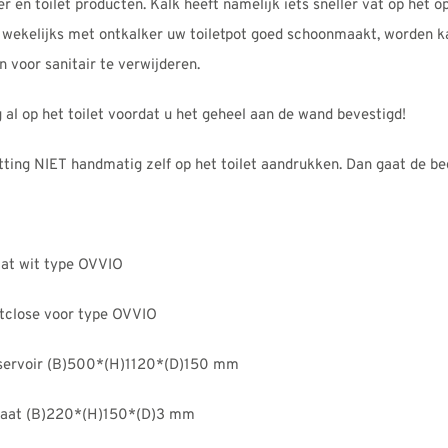
aantal
n toilet producten. Kalk heeft namelijk iets sneller vat op het o
ter wekelijks met ontkalker uw toiletpot goed schoonmaakt, worden
 voor sanitair te verwijderen.
g al op het toilet voordat u het geheel aan de wand bevestigd!
tting NIET handmatig zelf op het toilet aandrukken. Dan gaat de be
at wit type OVVIO
ftclose voor type OVVIO
ervoir (B)500*(H)1120*(D)150 mm
laat (B)220*(H)150*(D)3 mm