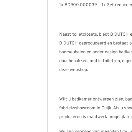
1x BD900.000039 – 1x Set reduceer
Naast toiletclosets, biedt B DUTCH e
B DUTCH geproduceerd en bestaat on
badmeubelen en ander design badkamer
douchebakken, matte toiletten, eige
deze webshop.
Wilt u badkamer ontwerpen zien, bad
fabrieksshowroom in Cuijk. Als u vo
produceren is maatwerk mogelijk tege
Wij zijn geopend van maandag t/m vri