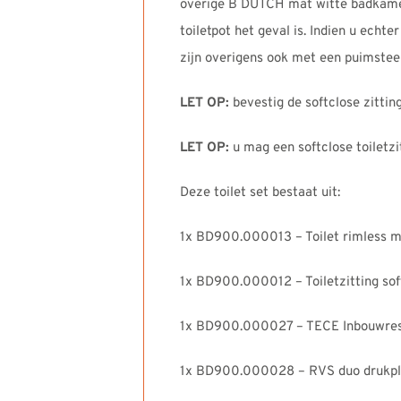
overige B DUTCH mat witte badkamer e
toiletpot het geval is. Indien u ech
zijn overigens ook met een puimsteen
LET OP:
bevestig de softclose zittin
LET OP:
u mag een softclose toiletzi
Deze toilet set bestaat uit:
1x BD900.000013 – Toilet rimless m
1x BD900.000012 – Toiletzitting so
1x BD900.000027 – TECE Inbouwres
1x BD900.000028 – RVS duo drukp