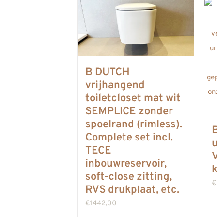
B DUTCH
vrijhangend
toiletcloset mat wit
SEMPLICE zonder
spoelrand (rimless).
Complete set incl.
u
TECE
V
inbouwreservoir,
k
soft-close zitting,
€
RVS drukplaat, etc.
€
1442,00