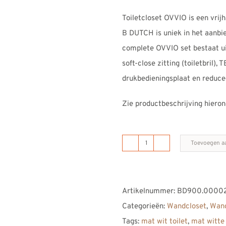
Toiletcloset OVVIO is een vri
B DUTCH is uniek in het aanbie
complete OVVIO set bestaat uit
soft-close zitting (toiletbril)
drukbedieningsplaat en reduce
Zie productbeschrijving hieron
Toevoegen a
B
DUTCH
vrijhangend
Artikelnummer:
BD900.00002
toiletcloset
Categorieën:
Wandcloset
,
Wand
mat
Tags:
mat wit toilet
,
mat witte 
wit