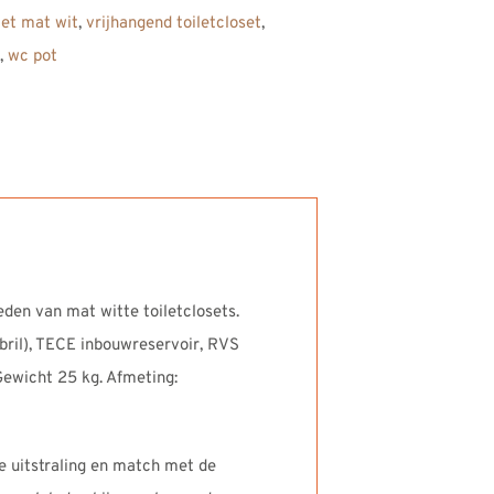
let mat wit
,
vrijhangend toiletcloset
,
,
wc pot
den van mat witte toiletclosets.
tbril), TECE inbouwreservoir, RVS
Gewicht 25 kg. Afmeting:
 uitstraling en match met de