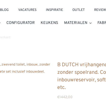
BLOG
VACATURES
INSPIRATIE
OUTLET
REVIEW
CONFIGURATOR
KEUKENS
MATERIALEN
FAB
ierkant
»
B DUTCH vrijhangend toiletcloset mat wit OVVIO zonder spoe
B DUTCH vrijhangend
zonder spoelrand. Co
inbouwreservoir, soft
etc.
€
1442,00