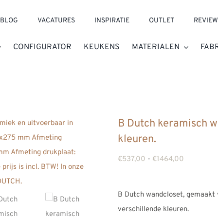
BLOG
VACATURES
INSPIRATIE
OUTLET
REVIEW
CONFIGURATOR
KEUKENS
MATERIALEN
FAB
B Dutch keramisch wa
kleuren.
Prijsklasse
€
537,00
-
€
1464,00
€537,00
tot
B Dutch wandcloset, gemaakt 
€1464,00
verschillende kleuren.