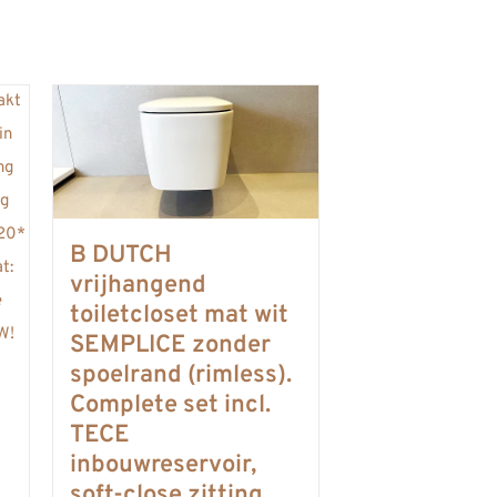
B DUTCH
vrijhangend
toiletcloset mat wit
SEMPLICE zonder
spoelrand (rimless).
Complete set incl.
TECE
inbouwreservoir,
soft-close zitting,