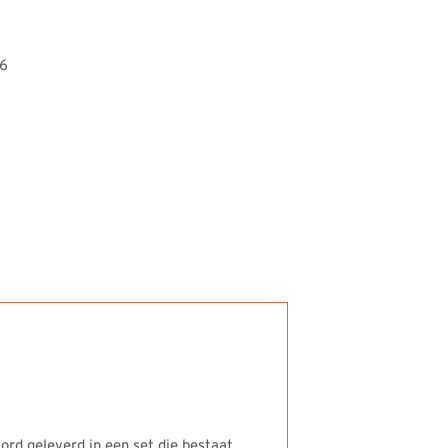
6
rd geleverd in een set die bestaat