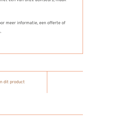
k met één van onze adviseurs, maak
or meer informatie, een offerte of
.
in dit product