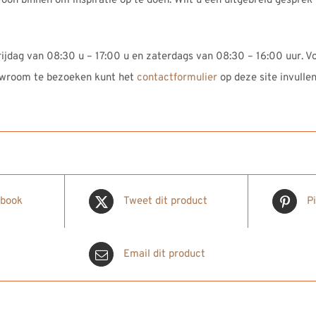
oon binnen om inspiratie op te doen. Wilt u een uitgebreid gespre
jdag van 08:30 u – 17:00 u en zaterdags van 08:30 – 16:00 uur. Vo
owroom te bezoeken kunt het
contactformulier
op deze site invullen
ebook
Tweet dit product
P
Email dit product