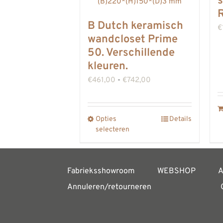
s
R
B Dutch keramisch
€
wandcloset Prime
50. Verschillende
kleuren.
Prijsklasse:
€
461,00
-
€
742,00
€461,00
tot
Opties
Details
Dit
€742,00
selecteren
product
heeft
meerdere
Fabrieksshowroom
WEBSHOP
A
variaties.
Annuleren/retourneren
Deze
optie