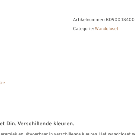
Dutch
keramisch
Artikelnummer:
BD900.18400
wandcloset
Categorie:
Wandcloset
Din.
Verschillende
kleuren.
aantal
tie
 Din. Verschillende kleuren.
amiek en uitvoerbaar in verschillende kleuren. Het wandcloset wo