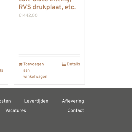
e:
RVS drukplaat, etc.
€
1442,00
Toevoegen
Details
ls
aan
winkelwagen
osten
Levertijden
Aflevering
Vacatures
Contact