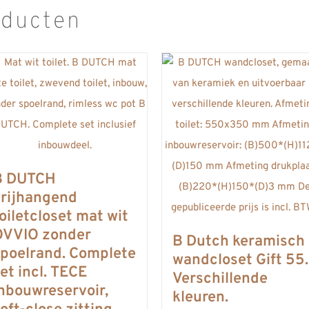
oducten
B DUTCH
vrijhangend
oiletcloset mat wit
OVVIO zonder
B Dutch keramisch
poelrand. Complete
wandcloset Gift 55.
et incl. TECE
Verschillende
nbouwreservoir,
kleuren.