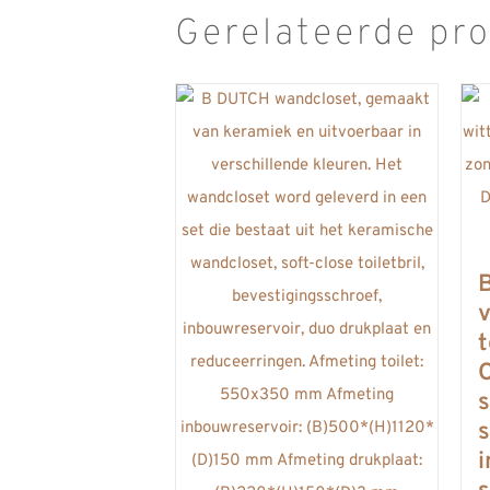
Gerelateerde pr
t
s
s
i