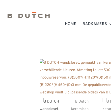
Ga
naar
inhoud
HOME
BADKAMERS