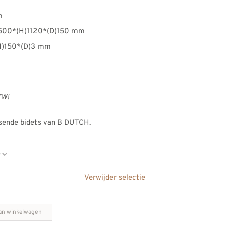
m
B)500*(H)1120*(D)150 mm
(H)150*(D)3 mm
TW!
ssende bidets van B DUTCH.
Verwijder selectie
an winkelwagen