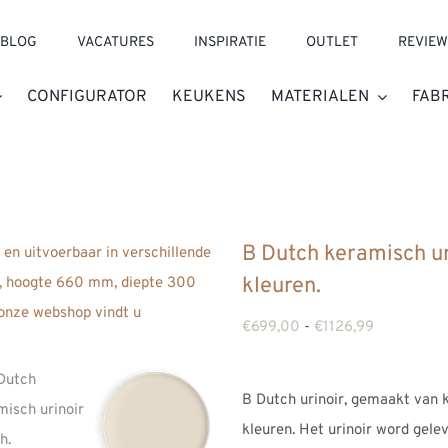
BLOG
VACATURES
INSPIRATIE
OUTLET
REVIEW
CONFIGURATOR
KEUKENS
MATERIALEN
FAB
B Dutch keramisch ur
kleuren.
Prijsklasse:
€
699,00
-
€
1126,99
€699,00
tot
B Dutch urinoir, gemaakt van 
€1126,99
kleuren. Het urinoir word gelev