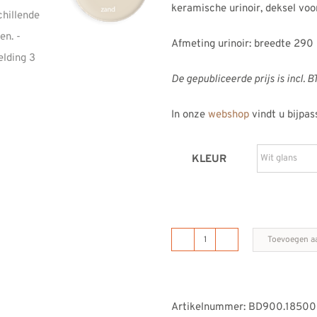
keramische urinoir, deksel voor
Afmeting urinoir: breedte 2
De gepubliceerde prijs is incl. B
In onze
webshop
vindt u bijpa
KLEUR
Toevoegen a
B
Dutch
keramisch
Artikelnummer:
BD900.18500
urinoir