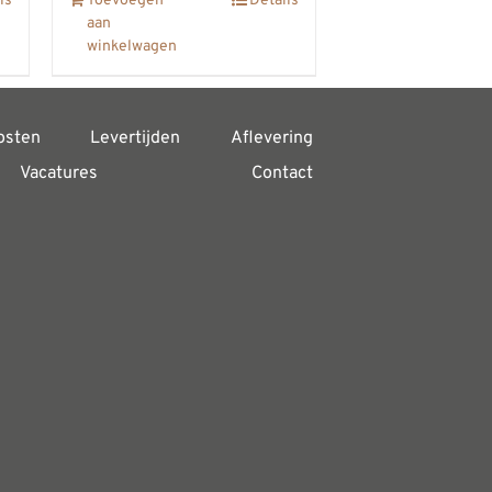
ls
Toevoegen
Details
aan
winkelwagen
osten
Levertijden
Aflevering
Vacatures
Contact