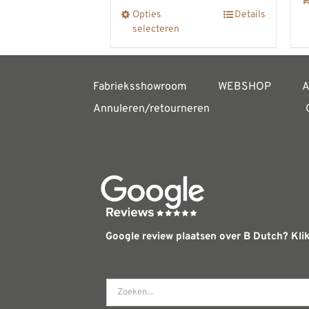
tot
Opties
Details
Dit
€802,00
selecteren
product
heeft
meerdere
Fabrieksshowroom
WEBSHOP
A
variaties.
Annuleren/retourneren
Deze
optie
kan
gekozen
worden
op
Google review plaatsen over B Dutch? Klik
de
productpagina