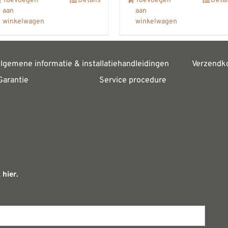
Toevoegen
Details
Toevoegen
Detai
aan
aan
winkelwagen
winkelwagen
lgemene informatie & installatiehandleidingen
Verzendk
Garantie
Service procedure
 hier.