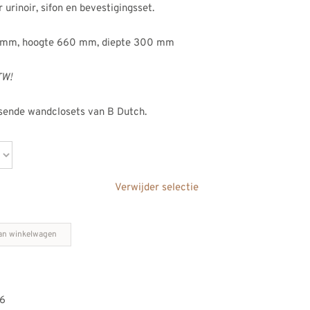
 urinoir, sifon en bevestigingsset.
90 mm, hoogte 660 mm, diepte 300 mm
TW!
ssende wandclosets van B Dutch.
Verwijder selectie
an winkelwagen
6