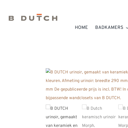
Ga
naar
inhoud
HOME
BADKAMERS