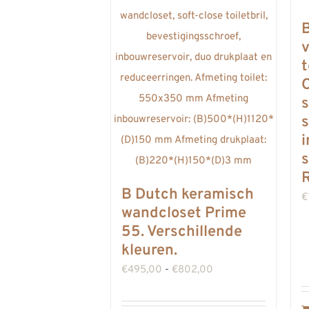
t
s
s
i
s
R
B Dutch keramisch
€
wandcloset Prime
55. Verschillende
kleuren.
Prijsklasse:
€
495,00
-
€
802,00
€495,00