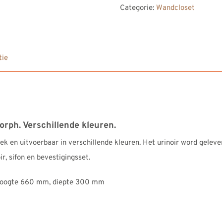
Categorie:
Wandcloset
Morph.
Verschillende
kleuren.
aantal
tie
rph. Verschillende kleuren.
k en uitvoerbaar in verschillende kleuren. Het urinoir word gelever
r, sifon en bevestigingsset.
 hoogte 660 mm, diepte 300 mm