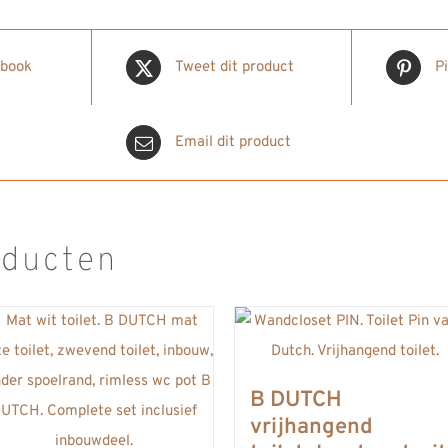
ebook
Tweet dit product
P
Email dit product
oducten
B DUTCH
vrijhangend