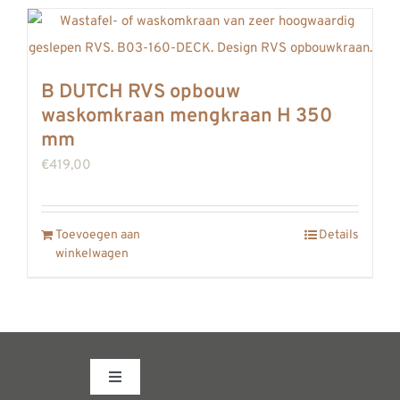
B DUTCH RVS opbouw
waskomkraan mengkraan H 350
mm
€
419,00
Toevoegen aan
Details
winkelwagen
Toggle