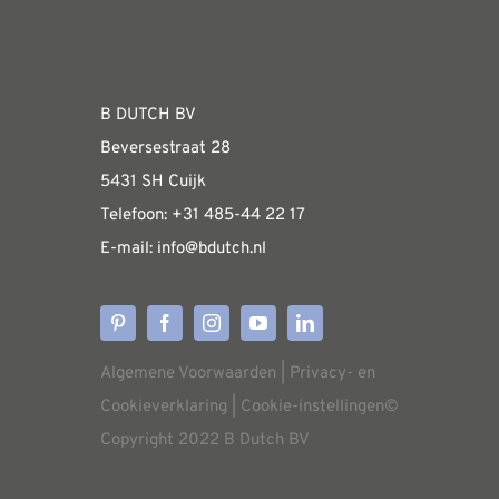
Navigation
Fabrieksshowroom
WEBSHOP
B DUTCH BV
Beversestraat 28
Algemene informatie & installatiehandleidin
5431 SH Cuijk
Telefoon:
+31 485-4
4 22 17
E-mail:
i
nfo@bdutch
.nl
Verzendkosten
Levertijden
Algemene Voorwaarden
|
Privacy- en
Aflevering
Cookieverklaring
|
Cookie-instellingen
©
Copyright 2022 B Dutch BV
Annuleren/retourneren