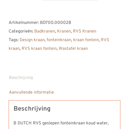
DUTCH
RVS
Artikelnummer:
BD700.000028
fonteinkraan
Categorieën:
Badkranen
,
Kranen
,
RVS Kranen
H
Tags:
Design kraan
,
fonteinkraan
,
kraan fontein
,
RVS
145
kraan
,
RVS kraan fontein
,
Wastafel kraan
mm,
koud
water,
lange
Beschrijving
uitloop
Aanvullende informatie
125
mm
Beschrijving
aantal
B DUTCH RVS geslepen fonteinkraan koud water,