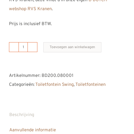
RVS-kranen, deze vindt u in onze eigen
B DUTCH
webshop RVS Kranen
.
Prijs is inclusief BTW.
Toevoegen aan winkelwagen
B
DUTCH
toiletfontein
Artikelnummer:
BD200.080001
Swing
Categorieën:
Toiletfontein Swing
,
Toiletfonteinen
440
aantal
Beschrijving
Aanvullende informatie