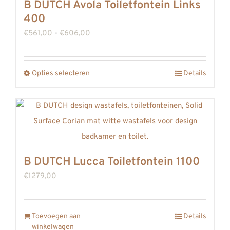
B DUTCH Avola Toiletfontein Links
400
Prijsklasse:
€
561,00
-
€
606,00
€561,00
tot
Opties selecteren
Details
Dit
€606,00
product
heeft
meerdere
variaties.
Deze
B DUTCH Lucca Toiletfontein 1100
optie
€
1279,00
kan
gekozen
worden
Toevoegen aan
Details
winkelwagen
op