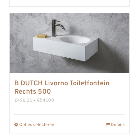
de
productpagina
B DUTCH Livorno Toiletfontein
Rechts 500
Prijsklasse:
€
496,00
-
€
541,00
€496,00
tot
Opties selecteren
Details
Dit
€541,00
product