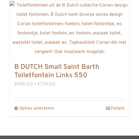
heeft
meerdere
variaties.
Deze
optie
kan
gekozen
B DUTCH Small Saint Barth
worden
Toiletfontein Links 550
op
Prijsklasse:
€
680,00
-
€
726,00
de
€680,00
productpagina
tot
Opties selecteren
Details
Dit
€726,00
product
heeft
meerdere