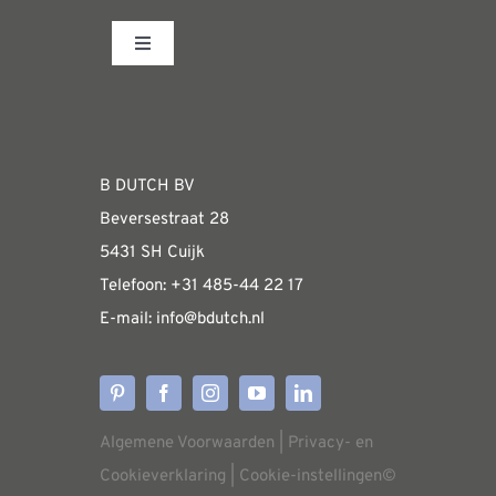
variaties.
Toggle
Deze
Navigation
optie
Fabrieksshowroom
kan
gekozen
WEBSHOP
B DUTCH BV
worden
Beversestraat 28
op
Algemene informatie & installatiehandleidin
5431 SH Cuijk
de
Telefoon:
+31 485-4
4 22 17
productpagina
E-mail:
i
nfo@bdutch
.nl
Verzendkosten
Levertijden
Algemene Voorwaarden
|
Privacy- en
Aflevering
Cookieverklaring
|
Cookie-instellingen
©