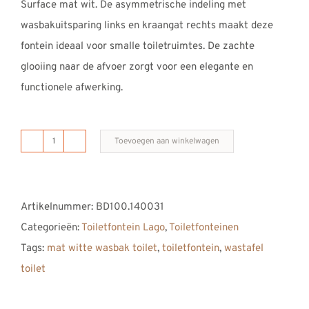
Surface mat wit. De asymmetrische indeling met
REVIEWS
wasbakuitsparing links en kraangat rechts maakt deze
INFO
fontein ideaal voor smalle toiletruimtes. De zachte
CONTACT
glooiing naar de afvoer zorgt voor een elegante en
functionele afwerking.
Toevoegen aan winkelwagen
toiletfontein
LAGO
links
Artikelnummer:
BD100.140031
400
Categorieën:
Toiletfontein Lago
,
Toiletfonteinen
aantal
Tags:
mat witte wasbak toilet
,
toiletfontein
,
wastafel
toilet