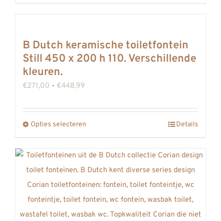
de
productpagina
B Dutch keramische toiletfontein
Still 450 x 200 h 110. Verschillende
kleuren.
Prijsklasse:
€
271,00
-
€
448,99
€271,00
tot
Opties selecteren
Details
Dit
€448,99
product
heeft
meerdere
variaties.
Deze
optie