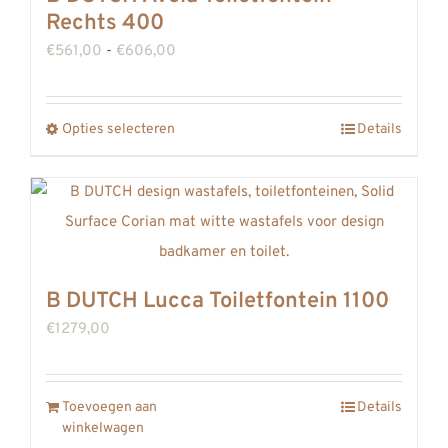
Rechts 400
Prijsklasse:
€
561,00
-
€
606,00
€561,00
tot
Opties selecteren
Details
Dit
€606,00
product
heeft
meerdere
variaties.
Deze
B DUTCH Lucca Toiletfontein 1100
optie
€
1279,00
kan
gekozen
worden
Toevoegen aan
Details
winkelwagen
op