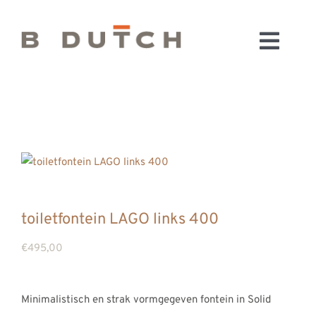
Ga
naar
Toggl
inhoud
HOME
Navig
BADKAMERS
CONFIGURATOR
KEUKENS
MATERIALEN
FABRIEK & SHOWROOM
toiletfontein LAGO links 400
WEBSHOP
€
495,00
WINKELWAGEN
OUTLET
Minimalistisch en strak vormgegeven fontein in Solid
BLOG