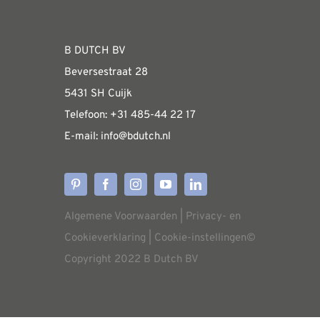
WEBSHOP
B DUTCH BV
Beversestraat 28
Algemene informatie & installatiehandleidin
5431 SH Cuijk
Telefoon:
+31 485-4
4 22 17
E-mail:
i
nfo@bdutch
.nl
Verzendkosten
Levertijden
Algemene Voorwaarden
|
Privacy- en
Aflevering
Cookieverklaring
|
Cookie-instellingen
©
Copyright 2022 B Dutch BV
Annuleren/retourneren