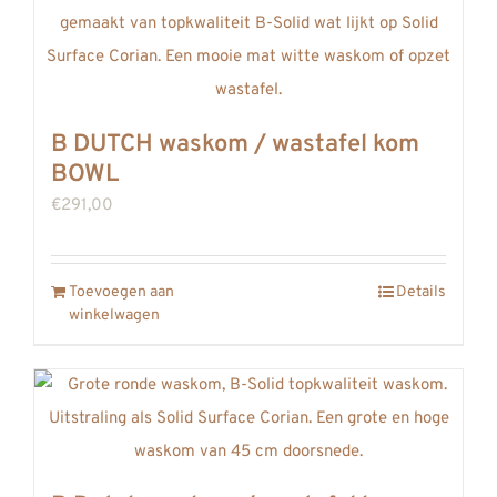
Deze
optie
kan
gekozen
B DUTCH waskom / wastafel kom
worden
BOWL
op
€
291,00
de
productpagina
Toevoegen aan
Details
winkelwagen