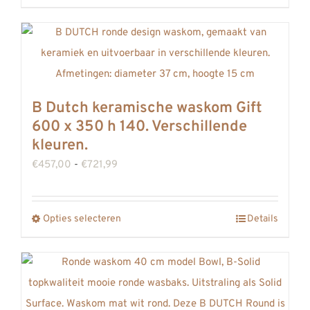
product
heeft
meerdere
variaties.
Deze
B Dutch keramische waskom Gift
optie
600 x 350 h 140. Verschillende
kan
kleuren.
gekozen
Prijsklasse:
€
457,00
-
€
721,99
worden
€457,00
op
tot
Opties selecteren
de
Details
Dit
€721,99
productpagina
product
heeft
meerdere
variaties.