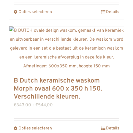
productpagina
tot
Opties selecteren
Details
Dit
€911,00
product
heeft
meerdere
variaties.
Deze
optie
kan
B Dutch keramische waskom
gekozen
Morph ovaal 600 x 350 h 150.
worden
Verschillende kleuren.
op
Prijsklasse:
€
343,00
-
€
544,00
de
€343,00
productpagina
tot
Opties selecteren
Details
Dit
€544,00