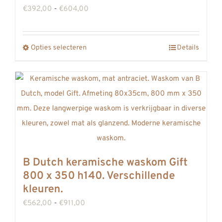
op
Prijsklasse:
€
392,00
-
€
604,00
de
€392,00
productpagina
tot
Opties selecteren
Details
Dit
€604,00
product
heeft
meerdere
variaties.
Deze
optie
kan
B Dutch keramische waskom Gift
gekozen
800 x 350 h140. Verschillende
worden
kleuren.
op
Prijsklasse:
€
562,00
-
€
911,00
de
€562,00