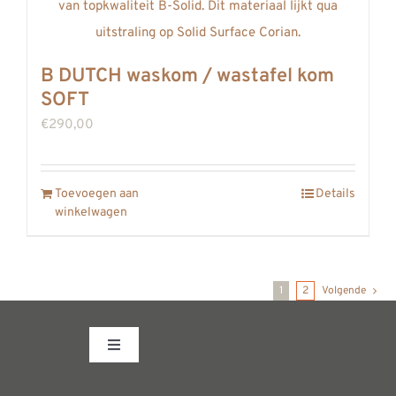
B DUTCH waskom / wastafel kom
SOFT
€
290,00
Toevoegen aan
Details
winkelwagen
1
2
Volgende
Toggle
Navigation
Fabrieksshowroom