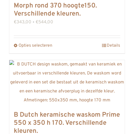
Morph rond 370 hoogte150.
REVIEWS
Verschillende kleuren.
INFO
Prijsklasse:
€
343,00
-
€
544,00
CONTACT
€343,00
tot
Opties selecteren
Details
Dit
€544,00
product
heeft
meerdere
variaties.
Deze
optie
kan
B Dutch keramische waskom Prime
gekozen
550 x 350 h 170. Verschillende
worden
kleuren.