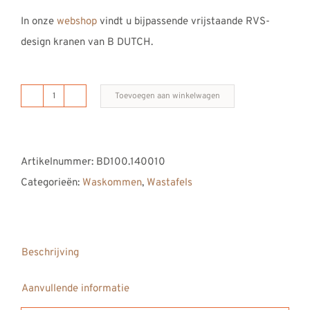
In onze
webshop
vindt u bijpassende vrijstaande RVS-
design kranen van B DUTCH.
Toevoegen aan winkelwagen
B
DUTCH
waskom
Artikelnummer:
BD100.140010
/
Categorieën:
Waskommen
,
Wastafels
wastafel
kom
SHAPED
aantal
Beschrijving
Aanvullende informatie