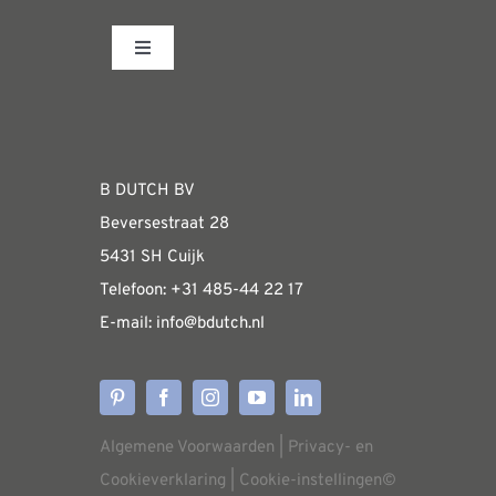
productpagina
variaties.
Toggle
Deze
Navigation
optie
Fabrieksshowroom
kan
gekozen
WEBSHOP
B DUTCH BV
worden
Beversestraat 28
op
Algemene informatie & installatiehandleidin
5431 SH Cuijk
de
Telefoon:
+31 485-4
4 22 17
productpagina
E-mail:
i
nfo@bdutch
.nl
Verzendkosten
Levertijden
Algemene Voorwaarden
|
Privacy- en
Aflevering
Cookieverklaring
|
Cookie-instellingen
©