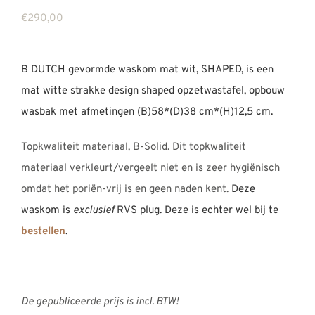
REVIEWS
€
290,00
INFO
CONTACT
B DUTCH gevormde waskom mat wit, SHAPED, is een
mat witte strakke design shaped opzetwastafel, opbouw
wasbak met afmetingen (B)58*(D)38 cm*(H)12,5 cm.
Topkwaliteit materiaal, B-Solid. Dit topkwaliteit
materiaal verkleurt/vergeelt niet en is zeer hygiënisch
omdat het poriën-vrij is en geen naden kent.
Deze
waskom is
exclusief
RVS plug. Deze is echter wel bij te
bestellen
.
De gepubliceerde prijs is incl. BTW!