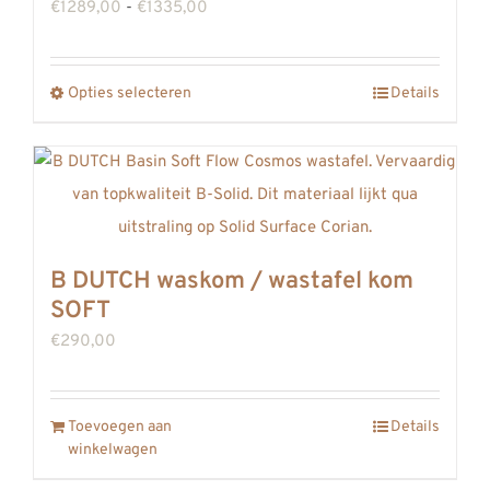
Prijsklasse:
€
1289,00
-
€
1335,00
€1289,00
tot
Opties selecteren
Details
Dit
€1335,00
product
heeft
meerdere
variaties.
Deze
B DUTCH waskom / wastafel kom
optie
SOFT
kan
€
290,00
gekozen
worden
op
Toevoegen aan
Details
winkelwagen
de