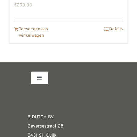
gekozen
€
290,00
worden
op
de
Toevoegen aan
Details
winkelwagen
productpagina
Toggle
Navigation
Fabrieksshowroom
WEBSHOP
B DUTCH BV
Beversestraat 28
Algemene informatie & installatiehandleidin
5431 SH Cuijk