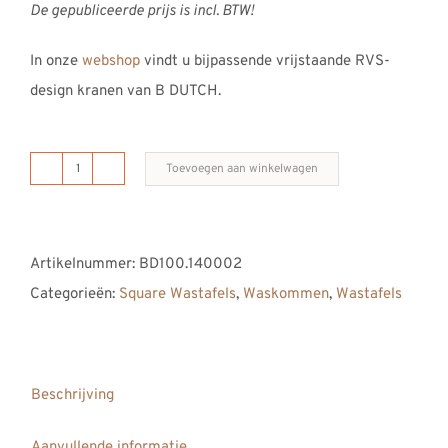
De gepubliceerde prijs is incl. BTW!
In onze
webshop
vindt u bijpassende vrijstaande RVS-
design kranen van B DUTCH.
Toevoegen aan winkelwagen
B
DUTCH
waskom
Artikelnummer:
BD100.140002
/
Categorieën:
Square Wastafels
,
Waskommen
,
Wastafels
wastafel
kom
RECTANGLE
aantal
Beschrijving
Aanvullende informatie