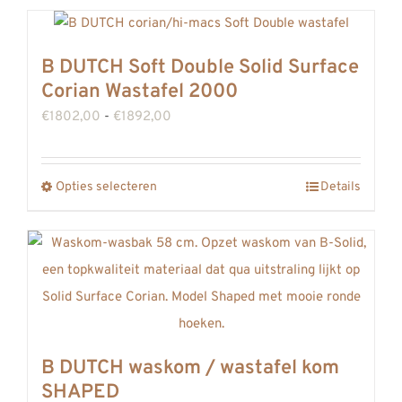
productpagina
B DUTCH Soft Double Solid Surface
Corian Wastafel 2000
Prijsklasse:
€
1802,00
-
€
1892,00
€1802,00
tot
Opties selecteren
Details
Dit
€1892,00
product
heeft
meerdere
variaties.
Deze
optie
B DUTCH waskom / wastafel kom
kan
SHAPED