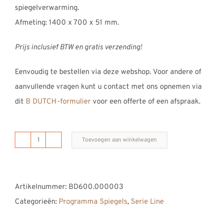
spiegelverwarming.
Afmeting: 1400 x 700 x 51 mm.
Prijs inclusief BTW en gratis verzending!
Eenvoudig te bestellen via deze webshop. Voor andere of
aanvullende vragen kunt u contact met ons opnemen via
dit
B DUTCH-formulier
voor een offerte of een afspraak.
Toevoegen aan winkelwagen
B
DUTCH
badkamerspiegel
Artikelnummer:
BD600.000003
LINE
Categorieën:
Programma Spiegels
,
Serie Line
1400
aantal