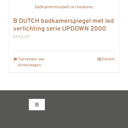
B DUTCH badkamerspiegel met led
verlichting serie UPDOWN 2000
€
642,00
Toevoegen aan
Details
winkelwagen
Toggle
Navigation
Fabrieksshowroom