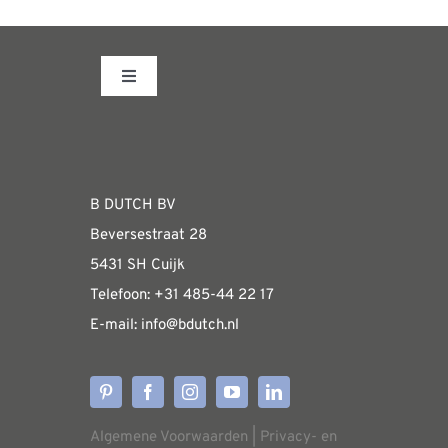
heeft
meerdere
variaties.
Toggle
Deze
Navigation
optie
Fabrieksshowroom
kan
gekozen
WEBSHOP
B DUTCH BV
worden
Beversestraat 28
op
Algemene informatie & installatiehandleidin
5431 SH Cuijk
de
Telefoon:
+31 485-4
4 22 17
productpagina
E-mail:
i
nfo@bdutch
.nl
Verzendkosten
Levertijden
Algemene Voorwaarden
|
Privacy- en