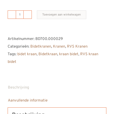
Toevoegen aan winkelwagen
B
DUTCH
RVS
Artikelnummer:
BD700.000029
geslepen
Categorieën:
Bidetkranen
,
Kranen
,
RVS Kranen
bidetkraan
Tags:
bidet kraan
,
Bidetkraan
,
kraan bidet
,
RVS kraan
H
bidet
160
mm
aantal
Beschrijving
Aanvullende informatie