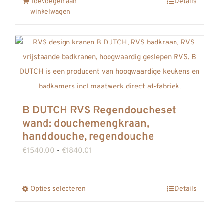
Toevoegen aan
Details
winkelwagen
B DUTCH RVS Regendoucheset
wand: douchemengkraan,
handdouche, regendouche
Prijsklasse:
€
1540,00
-
€
1840,01
€1540,00
tot
Opties selecteren
Details
Dit
€1840,01
product