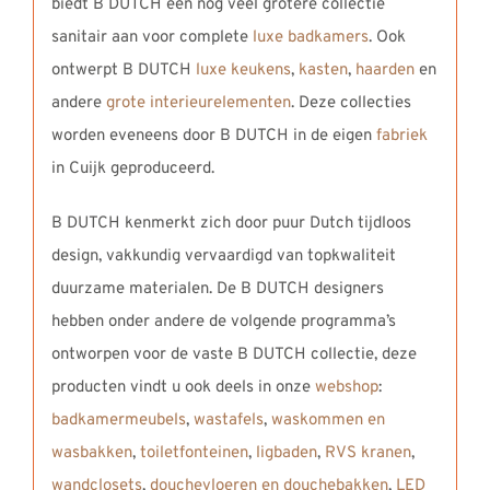
biedt B DUTCH een nog veel grotere collectie
sanitair aan voor complete
luxe badkamers
. Ook
ontwerpt B DUTCH
luxe keukens
,
kasten
,
haarden
en
andere
grote interieurelementen
. Deze collecties
worden eveneens door B DUTCH in de eigen
fabriek
in Cuijk geproduceerd.
B DUTCH kenmerkt zich door puur Dutch tijdloos
design, vakkundig vervaardigd van topkwaliteit
duurzame materialen. De B DUTCH designers
hebben onder andere de volgende programma’s
ontworpen voor de vaste B DUTCH collectie, deze
producten vindt u ook deels in onze
webshop
:
badkamermeubels
,
wastafels
,
waskommen en
wasbakken
,
toiletfonteinen
,
ligbaden
,
RVS kranen
,
wandclosets
,
douchevloeren en douchebakken
,
LED