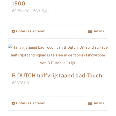
1500
Prijsklasse:
€
3254,00
-
€
3315,01
€3254,00
tot
Opties selecteren
Details
Dit
€3315,01
product
heeft
meerdere
variaties.
Deze
B DUTCH halfvrijstaand bad Touch
optie
€
3378,00
kan
gekozen
worden
Opties selecteren
Details
Dit
op
product