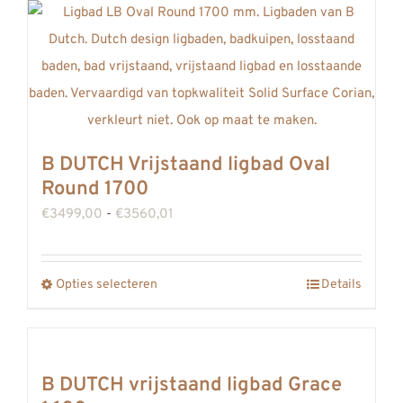
de
heeft
productpagina
meerdere
variaties.
Deze
optie
kan
B DUTCH Vrijstaand ligbad Oval
gekozen
Round 1700
worden
Prijsklasse:
€
3499,00
-
€
3560,01
op
€3499,00
de
tot
productpagina
Opties selecteren
Details
Dit
€3560,01
product
heeft
meerdere
B DUTCH vrijstaand ligbad Grace
variaties.