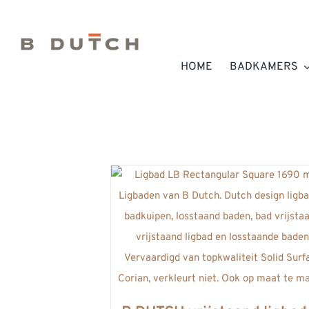
Ga
naar
inhoud
HOME
BADKAMERS