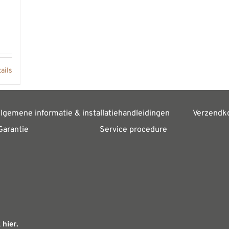
ails
lgemene informatie & installatiehandleidingen
Verzendk
Garantie
Service procedure
 hier.