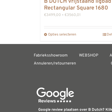
B DUTCH vrijstaand ligbad
Rectangular Square 1680
Prijsklasse:
€
3499,00
-
€
3560,01
€3499,00
tot
Opties selecteren
Det
Dit
€3560,01
product
heeft
Fabrieksshowroom
WEBSHOP
A
meerdere
Annuleren/retourneren
variaties.
Deze
optie
kan
gekozen
worden
Google review plaatsen over B Dutch? Klik
op