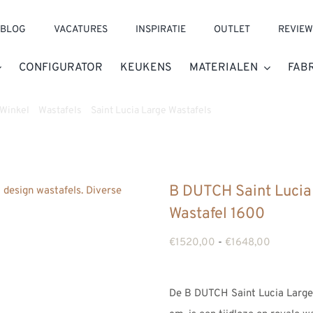
BLOG
VACATURES
INSPIRATIE
OUTLET
REVIEW
CONFIGURATOR
KEUKENS
MATERIALEN
FAB
Winkel
»
Wastafels
»
Saint Lucia Large Wastafels
»
B DUTCH Saint Luci
B DUTCH Saint Lucia 
Wastafel 1600
Prijsklas
€
1520,00
-
€
1648,00
€1520,0
tot
De B DUTCH Saint Lucia Large 
€1648,0