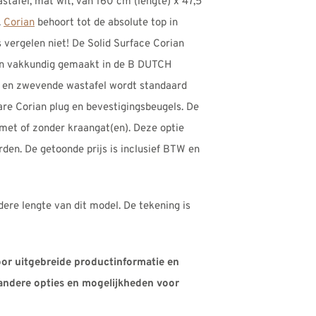
astafel, mat wit, van 160 cm (lengte) x 47,5
.
Corian
behoort tot de absolute top in
s vergelen niet! De Solid Surface Corian
n vakkundig gemaakt in de B DUTCH
 en zwevende wastafel wordt standaard
are Corian plug en bevestigingsbeugels. De
met of zonder kraangat(en). Deze optie
den. De getoonde prijs is inclusief BTW en
dere lengte van dit model. De tekening is
oor uitgebreide productinformatie en
andere opties en mogelijkheden voor