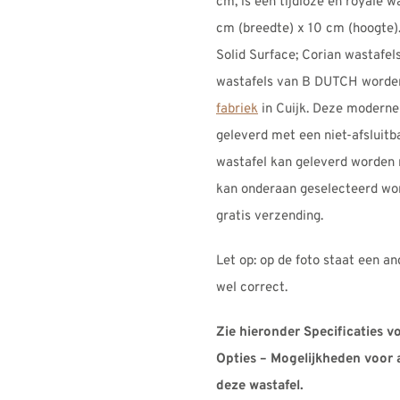
cm, is een tijdloze en royale w
cm (breedte) x 10 cm (hoogte)
Solid Surface; Corian wastafel
wastafels van B DUTCH worde
fabriek
in Cuijk. Deze moderne
geleverd met een niet-afsluitb
wastafel kan geleverd worden 
kan onderaan geselecteerd wor
gratis verzending.
Let op: op de foto staat een an
wel correct.
Zie hieronder Specificaties v
Opties – Mogelijkheden voor 
deze wastafel.