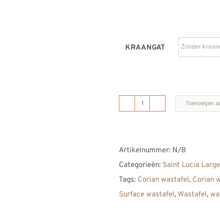
KRAANGAT
Toevoegen a
B
DUTCH
Saint
Artikelnummer:
N/B
Lucia
Categorieën:
Saint Lucia Larg
Large
Tags:
Corian wastafel
,
Corian 
Solid
Surface wastafel
,
Wastafel
,
wa
Surface
Corian