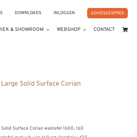
S
DOWNLOADS
INLOGGEN
ADVIESGESPREK
RIEK & SHOWROOM
WEBSHOP
CONTACT
a Large Solid Surface Corian Wastafel 1600
Large Solid Surface Corian
se:
0
Solid Surface Corian wastafel 1600, 160
0