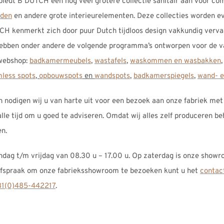
biedt B DUTCH een nog veel grotere collectie sanitair aan voor c
rden
en andere grote interieurelementen. Deze collecties worden e
TCH kenmerkt zich door puur Dutch tijdloos design vakkundig verv
ebben onder andere de volgende programma’s ontworpen voor de v
 webshop:
badkamermeubels
,
wastafels
,
waskommen en wasbakken
mless spots
,
opbouwspots
en
wandspots
,
badkamerspiegels
,
wand- e
n nodigen wij u van harte uit voor een bezoek aan onze fabriek met
le tijd om u goed te adviseren. Omdat wij alles zelf produceren b
en.
ag t/m vrijdag van 08.30 u – 17.00 u. Op zaterdag is onze showr
 afspraak om onze fabrieksshowroom te bezoeken kunt u het
contac
1(0)485-442217
.