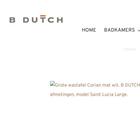
Ga
naar
inhoud
HOME
BADKAMERS
Home
»