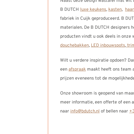
Naast deze design wastafel mat wit 
B DUTCH
luxe keukens
,
kasten
,
haa
fabriek in Cuijk geproduceerd. B DU
materialen. De B DUTCH designers h
producten vindt u ook deels in onze
douchebakken
,
LED inbouwspots
,
tri
Wilt u verdere inspiratie opdoen? Da
een
afspraak
maakt heeft ons team al
prijzen eveneens tot de mogelijkhed
Onze showroom is geopend van maand
meer informatie, een offerte of een
naar
info@bdutch.nl
of bellen naar
+3