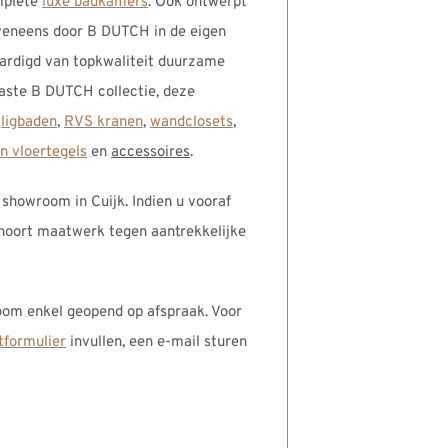
omplete
luxe badkamers
. Ook ontwerpt
veneens door B DUTCH in de eigen
aardigd van topkwaliteit duurzame
aste B DUTCH collectie, deze
,
ligbaden
,
RVS kranen
,
wandclosets
,
n vloertegels
en
accessoires
.
 showroom in Cuijk. Indien u vooraf
ehoort maatwerk tegen aantrekkelijke
oom enkel geopend op afspraak. Voor
tformulier
invullen, een e-mail sturen