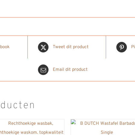
ebook
Tweet dit product
P
Email dit product
oducten