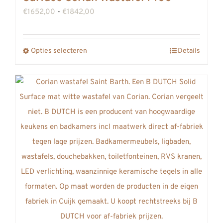
Prijsklasse:
€
1652,00
-
€
1842,00
€1652,00
tot
Opties selecteren
Details
Dit
€1842,00
product
heeft
meerdere
variaties.
Deze
optie
kan
gekozen
worden
op
de