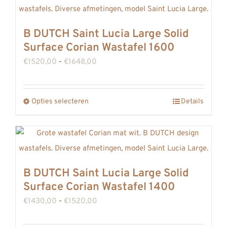
productpagina
meerdere
variaties.
B DUTCH Saint Lucia Large Solid
Deze
Surface Corian Wastafel 1600
optie
Prijsklasse:
€
1520,00
-
€
1648,00
kan
€1520,00
gekozen
tot
worden
Opties selecteren
Details
Dit
€1648,00
op
product
de
heeft
productpagina
meerdere
variaties.
B DUTCH Saint Lucia Large Solid
Deze
Surface Corian Wastafel 1400
optie
Prijsklasse:
€
1430,00
-
€
1520,00
kan
€1430,00
gekozen