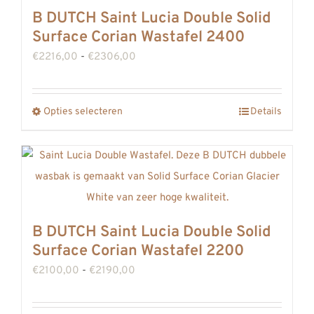
Deze
B DUTCH Saint Lucia Double Solid
optie
Surface Corian Wastafel 2400
kan
Prijsklasse:
€
2216,00
-
€
2306,00
gekozen
€2216,00
worden
tot
op
Opties selecteren
Details
Dit
€2306,00
de
product
productpagina
heeft
meerdere
variaties.
Deze
B DUTCH Saint Lucia Double Solid
optie
Surface Corian Wastafel 2200
kan
Prijsklasse:
€
2100,00
-
€
2190,00
gekozen
€2100,00
worden
tot