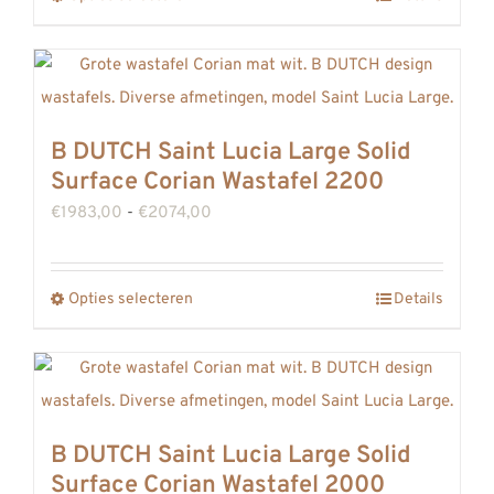
€2199,00
op
product
de
heeft
productpagina
meerdere
variaties.
B DUTCH Saint Lucia Large Solid
Deze
Surface Corian Wastafel 2200
optie
Prijsklasse:
€
1983,00
-
€
2074,00
kan
€1983,00
gekozen
tot
worden
Opties selecteren
Details
Dit
€2074,00
op
product
de
heeft
productpagina
meerdere
variaties.
B DUTCH Saint Lucia Large Solid
Deze
Surface Corian Wastafel 2000