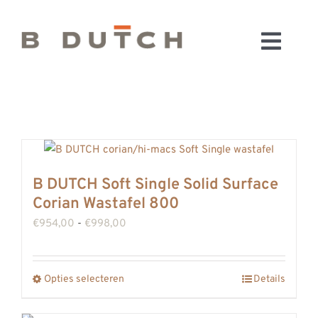
Ga
naar
Toggl
inhoud
HOME
Navig
BADKAMERS
CONFIGURATOR
KEUKENS
MATERIALEN
B DUTCH Soft Single Solid Surface
Corian Wastafel 800
FABRIEK & SHOWROOM
Prijsklasse:
€
954,00
-
€
998,00
WEBSHOP
€954,00
WINKELWAGEN
tot
OUTLET
Opties selecteren
Details
Dit
€998,00
product
BLOG