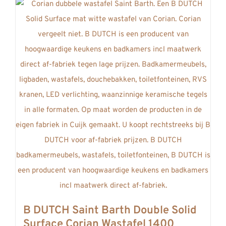
heeft
REVIEWS
meerdere
INFO
variaties.
CONTACT
Deze
optie
kan
gekozen
worden
op
de
productpagina
B DUTCH Saint Barth Double Solid
Surface Corian Wastafel 1400