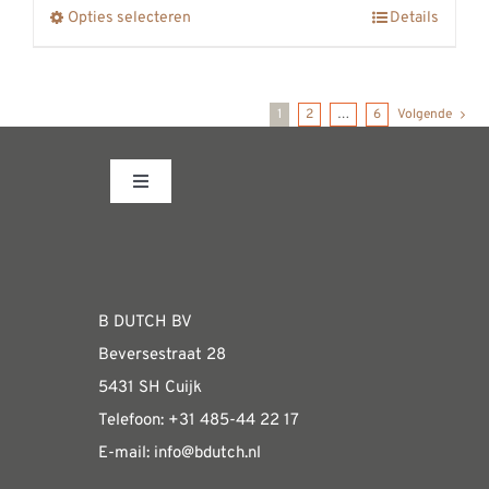
op
Opties selecteren
Details
Dit
€2190,00
de
product
productpagina
heeft
1
2
…
6
Volgende
meerdere
variaties.
Deze
Toggle
Navigation
optie
Fabrieksshowroom
kan
gekozen
WEBSHOP
worden
B DUTCH BV
op
Beversestraat 28
de
Algemene informatie & installatiehandleidin
5431 SH Cuijk
productpagina
Telefoon:
+31 485-4
4 22 17
E-mail:
i
nfo@bdutch
.nl
Verzendkosten