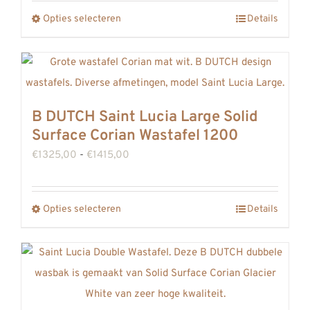
tot
worden
Opties selecteren
Details
Dit
€1520,00
op
product
de
heeft
productpagina
meerdere
variaties.
B DUTCH Saint Lucia Large Solid
Deze
Surface Corian Wastafel 1200
optie
Prijsklasse:
€
1325,00
-
€
1415,00
kan
€1325,00
gekozen
tot
worden
Opties selecteren
Details
Dit
€1415,00
op
product
de
heeft
productpagina
meerdere
variaties.