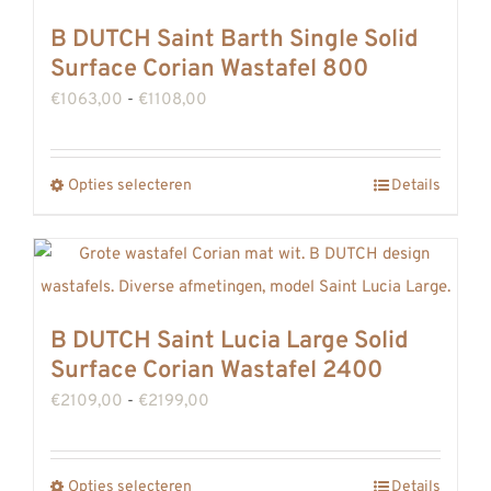
productpagina
B DUTCH Saint Barth Single Solid
Surface Corian Wastafel 800
Prijsklasse:
€
1063,00
-
€
1108,00
€1063,00
tot
Opties selecteren
Details
Dit
€1108,00
product
heeft
meerdere
variaties.
B DUTCH Saint Lucia Large Solid
Deze
Surface Corian Wastafel 2400
optie
Prijsklasse:
€
2109,00
-
€
2199,00
kan
€2109,00
gekozen
tot
worden
Opties selecteren
Details
Dit