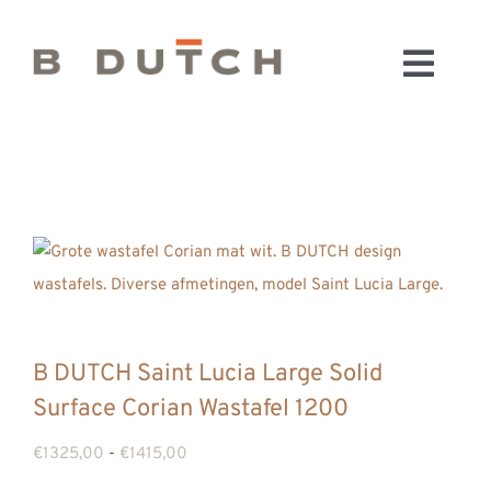
Ga
naar
Toggl
inhoud
HOME
Navig
BADKAMERS
CONFIGURATOR
KEUKENS
MATERIALEN
FABRIEK & SHOWROOM
WEBSHOP
B DUTCH Saint Lucia Large Solid
WINKELWAGEN
Surface Corian Wastafel 1200
OUTLET
Prijsklasse:
€
1325,00
-
€
1415,00
BLOG
€1325,00