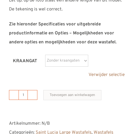
Let op: op de foto staat een andere lengte van dit model.
De tekening is wel correct.
Zie hieronder Specificaties voor uitgebreide
productinformatie en Opties – Mogelijkheden voor
andere opties en mogelijkheden voor deze wastafel.
KRAANGAT
Verwijder selectie
Toevoegen aan winkelwagen
B
DUTCH
Saint
Artikelnummer:
N/B
Lucia
Categorieën:
Saint Lucia Large Wastafels
,
Wastafels