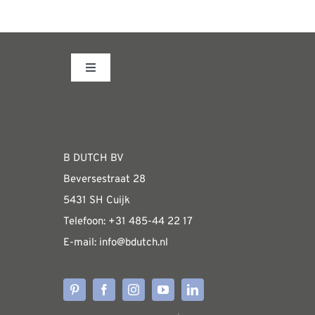
op
heeft
de
meerdere
productpagina
variaties.
Toggle
Deze
Navigation
optie
Fabrieksshowroom
kan
gekozen
WEBSHOP
B DUTCH BV
worden
Beversestraat 28
op
Algemene informatie & installatiehandleidin
5431 SH Cuijk
de
Telefoon:
+31 485-4
4 22 17
productpagina
E-mail:
i
nfo@bdutch
.nl
Verzendkosten
Levertijden