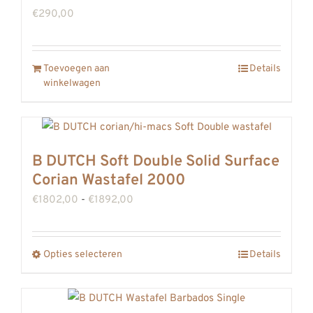
€
290,00
Toevoegen aan
Details
winkelwagen
B DUTCH Soft Double Solid Surface
Corian Wastafel 2000
Prijsklasse:
€
1802,00
-
€
1892,00
€1802,00
tot
Opties selecteren
Details
Dit
€1892,00
product
heeft