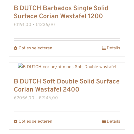
meerdere
B DUTCH Barbados Single Solid
variaties.
Surface Corian Wastafel 1200
Deze
Prijsklasse:
€
1191,00
-
€
1236,00
optie
€1191,00
kan
tot
gekozen
Opties selecteren
Details
Dit
€1236,00
worden
product
op
heeft
de
meerdere
B DUTCH Soft Double Solid Surface
productpagina
variaties.
Corian Wastafel 2400
Deze
Prijsklasse:
€
2056,00
-
€
2146,00
optie
€2056,00
kan
tot
gekozen
Opties selecteren
Details
Dit
€2146,00
worden
product