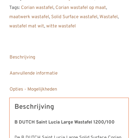
Large
Tags:
Corian wastafel
,
Corian wastafel op maat
,
Solid
maatwerk wastafel
,
Solid Surface wastafel
,
Wastafel
,
Surface
wastafel mat wit
,
witte wastafel
Corian
Wastafel
1200
aantal
Beschrijving
Aanvullende informatie
Opties - Mogelijkheden
Beschrijving
B DUTCH Saint Lucia Large Wastafel 1200/100
De B DUTCH Saint Lucia Large Solid Surface Corian