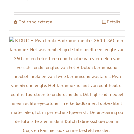
optie
€5041,00
kan
tot
gekozen
Opties selecteren
Details
Dit
€5131,00
worden
product
op
heeft
de
meerdere
productpagina
variaties.
Deze
optie
kan
gekozen
worden
op
de
productpagina