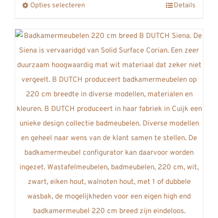
Opties selecteren
Details
Dit
de
€4820,00
product
productpagina
heeft
meerdere
variaties.
Deze
optie
kan
gekozen
worden
op
de
productpagina