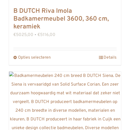
B DUTCH Riva Imola
Badkamermeubel 3600, 360 cm,
keramiek
Prijsklasse:
€
5025,00
-
€
5116,00
€5025,00
tot
Opties selecteren
Details
Dit
€5116,00
product
heeft
meerdere
variaties.
Deze
optie
kan
gekozen