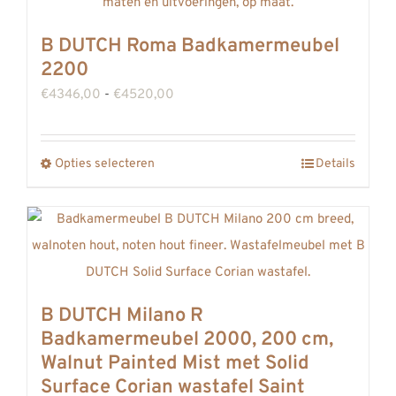
Deze
optie
B DUTCH Roma Badkamermeubel
kan
2200
gekozen
Prijsklasse:
€
4346,00
-
€
4520,00
worden
€4346,00
op
tot
de
Opties selecteren
Details
Dit
€4520,00
productpagina
product
heeft
meerdere
variaties.
Deze
B DUTCH Milano R
optie
Badkamermeubel 2000, 200 cm,
kan
Walnut Painted Mist met Solid
gekozen
Surface Corian wastafel Saint