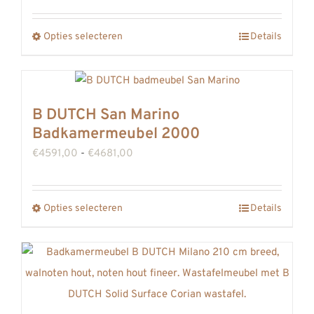
€4626,00
op
tot
Opties selecteren
de
Details
Dit
€4717,00
productpagina
product
heeft
meerdere
B DUTCH San Marino
variaties.
Badkamermeubel 2000
Deze
Prijsklasse:
€
4591,00
-
€
4681,00
optie
€4591,00
kan
tot
gekozen
Opties selecteren
Details
Dit
€4681,00
worden
product
op
heeft
de
meerdere
productpagina
variaties.