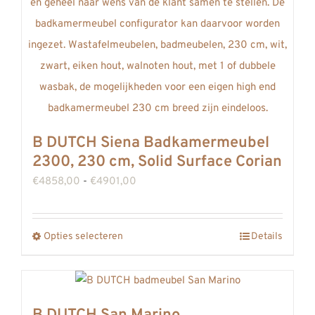
worden
op
de
productpagina
B DUTCH Siena Badkamermeubel
2300, 230 cm, Solid Surface Corian
Prijsklasse:
€
4858,00
-
€
4901,00
€4858,00
tot
Opties selecteren
Details
Dit
€4901,00
product
heeft
meerdere