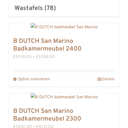
Wastafels
(78)
B DUTCH San Marino
Badkamermeubel 2400
Prijsklasse:
€
5198,00
-
€
5288,00
€5198,00
tot
Opties selecteren
Details
Dit
€5288,00
product
heeft
meerdere
B DUTCH San Marino
variaties.
Badkamermeubel 2300
Deze
Prijsklasse:
€
5041,00
-
€
5131,00