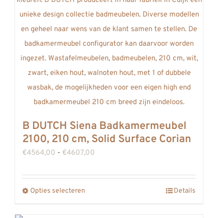
kan
gekozen
worden
op
de
productpagina
B DUTCH Siena Badkamermeubel
2100, 210 cm, Solid Surface Corian
Prijsklasse:
€
4564,00
-
€
4607,00
€4564,00
tot
Opties selecteren
Details
Dit
€4607,00
product