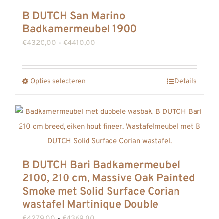
meerdere
B DUTCH San Marino
variaties.
Badkamermeubel 1900
Deze
Prijsklasse:
€
4320,00
-
€
4410,00
optie
€4320,00
kan
tot
gekozen
Opties selecteren
Details
Dit
€4410,00
worden
product
op
heeft
de
meerdere
productpagina
variaties.
Deze
B DUTCH Bari Badkamermeubel
optie
2100, 210 cm, Massive Oak Painted
kan
Smoke met Solid Surface Corian
gekozen
wastafel Martinique Double
worden
Prijsklasse:
€
4279,00
-
€
4369,00