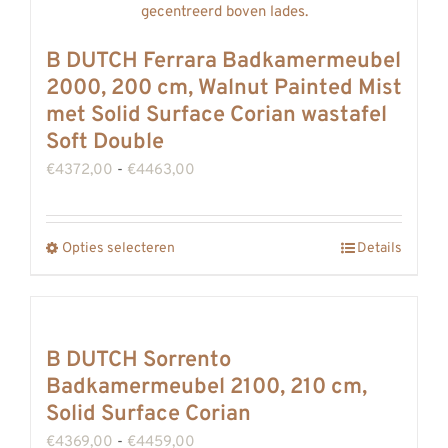
Deze
optie
B DUTCH Ferrara Badkamermeubel
kan
2000, 200 cm, Walnut Painted Mist
gekozen
met Solid Surface Corian wastafel
worden
Soft Double
op
Prijsklasse:
€
4372,00
-
€
4463,00
de
€4372,00
productpagina
tot
Opties selecteren
Details
Dit
€4463,00
product
heeft
meerdere
B DUTCH Sorrento
variaties.
Badkamermeubel 2100, 210 cm,
Deze
Solid Surface Corian
optie
Prijsklasse:
€
4369,00
-
€
4459,00