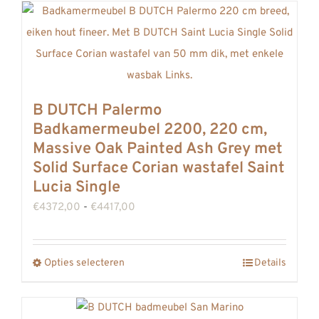
B DUTCH Palermo
Badkamermeubel 2200, 220 cm,
Massive Oak Painted Ash Grey met
Solid Surface Corian wastafel Saint
Lucia Single
Prijsklasse:
€
4372,00
-
€
4417,00
€4372,00
tot
Opties selecteren
Details
Dit
€4417,00
product
heeft