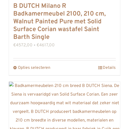
Deze
B DUTCH Milano R
optie
Badkamermeubel 2100, 210 cm,
kan
Walnut Painted Pure met Solid
gekozen
Surface Corian wastafel Saint
worden
Barth Single
op
Prijsklasse:
€
4572,00
-
€
4617,00
de
€4572,00
productpagina
tot
Opties selecteren
Details
Dit
€4617,00
product
heeft
meerdere
variaties.
Deze
optie