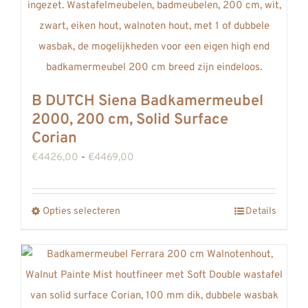
de
productpagina
B DUTCH Siena Badkamermeubel
2000, 200 cm, Solid Surface
Corian
Prijsklasse:
€
4426,00
-
€
4469,00
€4426,00
tot
Opties selecteren
Details
Dit
€4469,00
product
heeft
meerdere
variaties.