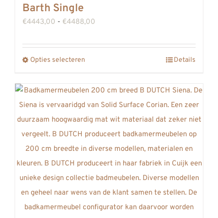
worden
Barth Single
op
Prijsklasse:
€
4443,00
-
€
4488,00
de
€4443,00
productpagina
tot
Opties selecteren
Details
Dit
€4488,00
product
heeft
meerdere
variaties.
Deze
optie
kan
gekozen
worden
op