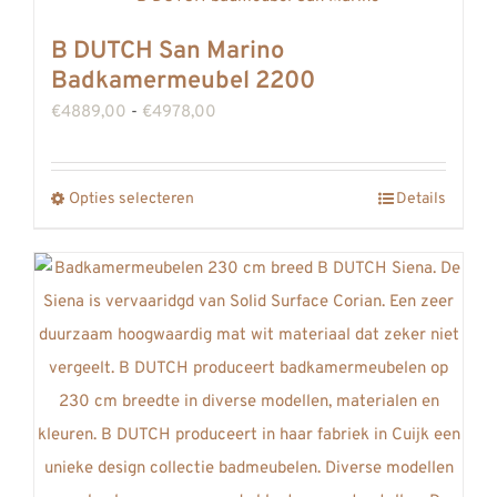
meerdere
B DUTCH San Marino
variaties.
Badkamermeubel 2200
Deze
Prijsklasse:
€
4889,00
-
€
4978,00
optie
€4889,00
kan
tot
gekozen
Opties selecteren
Details
Dit
€4978,00
worden
product
op
heeft
de
meerdere
productpagina
variaties.
Deze
optie
kan
gekozen