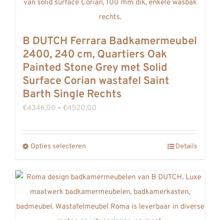
variaties.
Deze
optie
B DUTCH Ferrara Badkamermeubel
kan
2400, 240 cm, Quartiers Oak
gekozen
Painted Stone Grey met Solid
worden
Surface Corian wastafel Saint
op
Barth Single Rechts
de
Prijsklasse:
€
4346,00
-
€
4520,00
productpagina
€4346,00
tot
Opties selecteren
Details
Dit
€4520,00
product
heeft
meerdere
variaties.