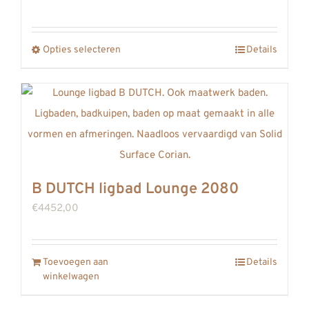
kan
€4369,00
gekozen
tot
Opties selecteren
worden
Details
Dit
€4459,00
op
product
de
heeft
productpagina
meerdere
variaties.
Deze
optie
B DUTCH ligbad Lounge 2080
kan
€
4452,00
gekozen
worden
op
Toevoegen aan
Details
winkelwagen
de
productpagina