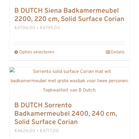
B DUTCH Siena Badkamermeubel
2200, 220 cm, Solid Surface Corian
Prijsklasse:
€
4706,00
-
€
4749,00
€4706,00
tot
Opties selecteren
Details
Dit
€4749,00
product
heeft
meerdere
variaties.
Deze
B DUTCH Sorrento
optie
Badkamermeubel 2400, 240 cm,
kan
Solid Surface Corian
gekozen
Prijsklasse:
€
4626,00
-
€
4717,00
worden