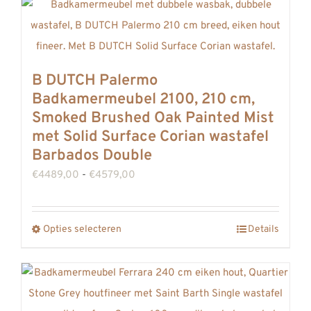
heeft
meerdere
variaties.
Deze
B DUTCH Palermo
optie
Badkamermeubel 2100, 210 cm,
kan
Smoked Brushed Oak Painted Mist
gekozen
met Solid Surface Corian wastafel
worden
Barbados Double
op
Prijsklasse:
€
4489,00
-
€
4579,00
de
€4489,00
productpagina
tot
Opties selecteren
Details
Dit
€4579,00
product
heeft
meerdere