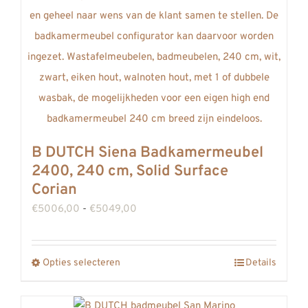
worden
op
de
productpagina
B DUTCH Siena Badkamermeubel
2400, 240 cm, Solid Surface
Corian
Prijsklasse:
€
5006,00
-
€
5049,00
€5006,00
tot
Opties selecteren
Details
Dit
€5049,00
product
heeft