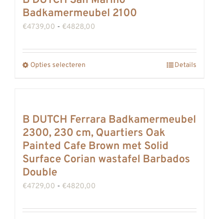
B DUTCH San Marino
variaties.
Badkamermeubel 2100
Deze
Prijsklasse:
€
4739,00
-
€
4828,00
optie
€4739,00
kan
tot
gekozen
Opties selecteren
Details
Dit
€4828,00
worden
product
op
heeft
de
meerdere
B DUTCH Ferrara Badkamermeubel
productpagina
variaties.
2300, 230 cm, Quartiers Oak
Deze
Painted Cafe Brown met Solid
optie
Surface Corian wastafel Barbados
kan
Double
gekozen
Prijsklasse:
€
4729,00
-
€
4820,00
worden
€4729,00
op
tot