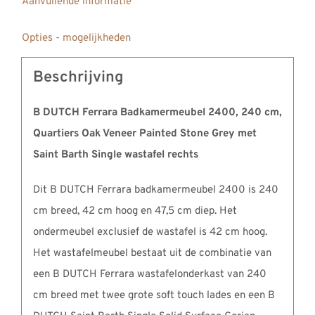
Aanvullende informatie
Surface
Corian
Opties - mogelijkheden
wastafel
Saint
Beschrijving
Barth
Single
B DUTCH Ferrara Badkamermeubel 2400, 240 cm,
Rechts
Quartiers Oak Veneer Painted Stone Grey met
aantal
Saint Barth Single wastafel rechts
Dit B DUTCH Ferrara badkamermeubel 2400 is 240
cm breed, 42 cm hoog en 47,5 cm diep. Het
ondermeubel exclusief de wastafel is 42 cm hoog.
Het wastafelmeubel bestaat uit de combinatie van
een B DUTCH Ferrara wastafelonderkast van 240
cm breed met twee grote soft touch lades en een B