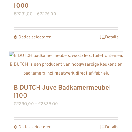
1000
Prijsklasse:
€
2231,00
-
€
2276,00
€2231,00
tot
Opties selecteren
Details
Dit
€2276,00
product
heeft
meerdere
variaties.
Deze
B DUTCH Juve Badkamermeubel
optie
1100
kan
Prijsklasse:
€
2290,00
-
€
2335,00
gekozen
€2290,00
worden
tot
op
Opties selecteren
Details
Dit
€2335,00