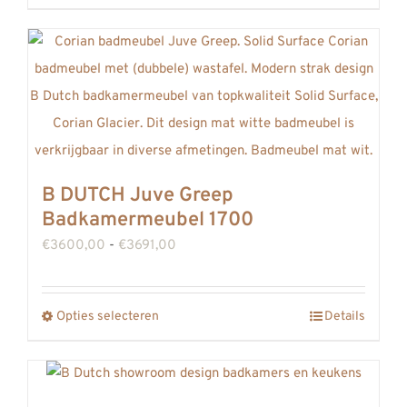
de
product
productpagina
heeft
meerdere
variaties.
Deze
optie
kan
B DUTCH Juve Greep
gekozen
Badkamermeubel 1700
worden
Prijsklasse:
€
3600,00
-
€
3691,00
op
€3600,00
de
tot
productpagina
Opties selecteren
Details
Dit
€3691,00
product
heeft
meerdere