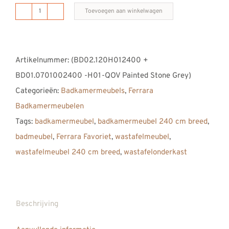
Toevoegen aan winkelwagen
B
DUTCH
Ferrara
Artikelnummer:
(BD02.120H012400 +
Badkamermeubel
BD01.0701002400 -H01-QOV Painted Stone Grey)
2400,
Categorieën:
Badkamermeubels
,
Ferrara
240
Badkamermeubelen
cm,
Tags:
badkamermeubel
,
badkamermeubel 240 cm breed
,
Quartiers
badmeubel
,
Ferrara Favoriet
,
wastafelmeubel
,
Oak
wastafelmeubel 240 cm breed
,
wastafelonderkast
Painted
Stone
Grey
met
Beschrijving
Solid