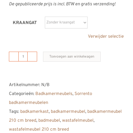
De gepubliceerde prijs is incl. BTW en gratis verzending!
KRAANGAT
Verwijder selectie
Toevoegen aan winkelwagen
B
DUTCH
Sorrento
Artikelnummer:
N/B
Badkamermeubel
Categorieën:
Badkamermeubels
,
Sorrento
2100,
badkamermeubelen
210
Tags:
badkamerkast
,
badkamermeubel
,
badkamermeubel
cm,
210 cm breed
,
badmeubel
,
wastafelmeubel
,
Solid
wastafelmeubel 210 cm breed
Surface