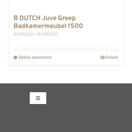
productpagina
heeft
meerdere
B DUTCH Juve Greep
variaties.
Badkamermeubel 1500
Deze
Prijsklasse:
€
3399,00
-
€
3489,00
optie
€3399,00
kan
tot
gekozen
Opties selecteren
Details
Dit
€3489,00
worden
product
op
heeft
de
meerdere
productpagina
variaties.
Toggle
Deze
Navigation
optie
Fabrieksshowroom
kan
gekozen