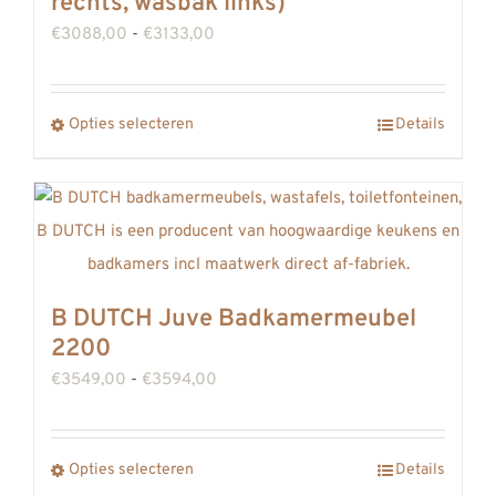
rechts, wasbak links)
optie
Prijsklasse:
€
3088,00
-
€
3133,00
kan
€3088,00
gekozen
tot
worden
Dit
Opties selecteren
Details
€3133,00
op
product
de
heeft
productpagina
meerdere
variaties.
Deze
B DUTCH Juve Badkamermeubel
optie
2200
kan
Prijsklasse:
€
3549,00
-
€
3594,00
gekozen
€3549,00
worden
tot
op
Dit
Opties selecteren
Details
€3594,00
de