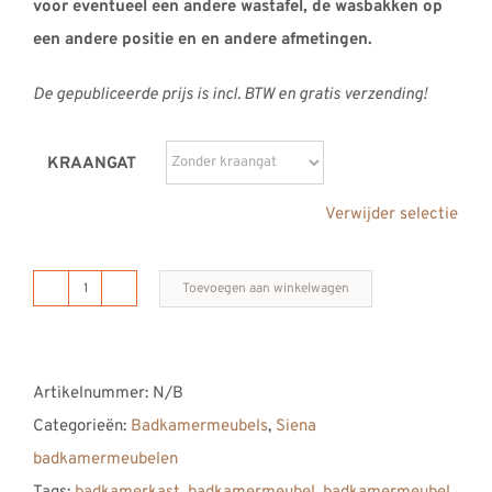
voor eventueel een andere wastafel, de wasbakken op
een andere positie en en andere afmetingen.
De gepubliceerde prijs is incl. BTW en gratis verzending!
KRAANGAT
Verwijder selectie
Toevoegen aan winkelwagen
B
DUTCH
Siena
Artikelnummer:
N/B
Badkamermeubel
Categorieën:
Badkamermeubels
,
Siena
2300,
badkamermeubelen
230