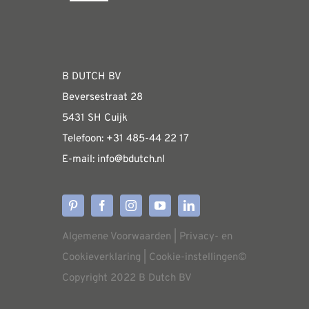
Navigation
optie
Fabrieksshowroom
kan
gekozen
WEBSHOP
worden
B DUTCH BV
op
Beversestraat 28
Algemene informatie & installatiehandleidin
de
5431 SH Cuijk
productpagina
Telefoon:
+31 485-4
4 22 17
E-mail:
i
nfo@bdutch
.nl
Verzendkosten
Levertijden
Algemene Voorwaarden
|
Privacy- en
Aflevering
Cookieverklaring
|
Cookie-instellingen
©
Copyright 2022 B Dutch BV
Annuleren/retourneren