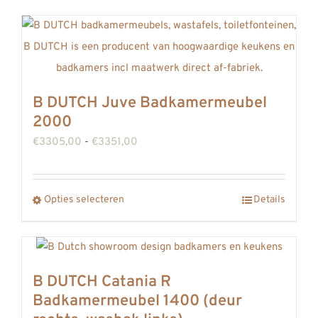
B DUTCH Juve Badkamermeubel
2000
Prijsklasse:
€
3305,00
-
€
3351,00
€3305,00
tot
Dit
Opties selecteren
Details
€3351,00
product
heeft
meerdere
B DUTCH Catania R
variaties.
Badkamermeubel 1400 (deur
Deze