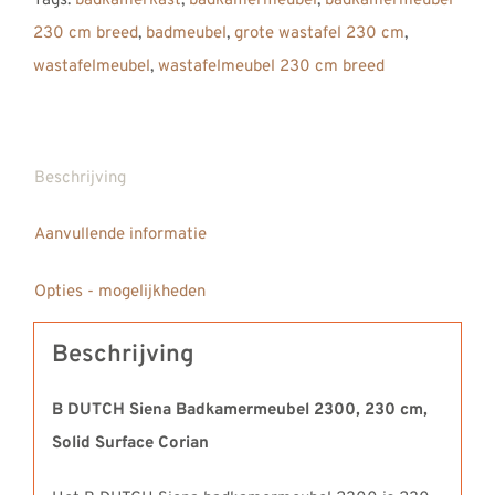
Tags:
badkamerkast
,
badkamermeubel
,
badkamermeubel
cm,
230 cm breed
,
badmeubel
,
grote wastafel 230 cm
,
Solid
wastafelmeubel
,
wastafelmeubel 230 cm breed
Surface
Corian
aantal
Beschrijving
Aanvullende informatie
Opties - mogelijkheden
Beschrijving
B DUTCH Siena Badkamermeubel 2300, 230 cm,
Solid Surface Corian