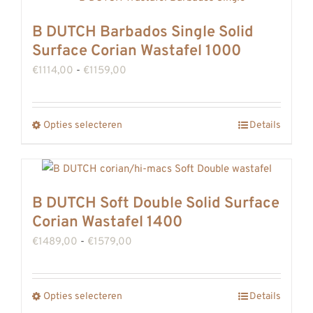
meerdere
B DUTCH Barbados Single Solid
variaties.
Surface Corian Wastafel 1000
Deze
Prijsklasse:
€
1114,00
-
€
1159,00
optie
€1114,00
kan
tot
gekozen
Opties selecteren
Details
Dit
€1159,00
worden
product
op
heeft
de
meerdere
B DUTCH Soft Double Solid Surface
productpagina
variaties.
Corian Wastafel 1400
Deze
Prijsklasse:
€
1489,00
-
€
1579,00
optie
€1489,00
kan
tot
gekozen
Opties selecteren
Details
Dit
€1579,00