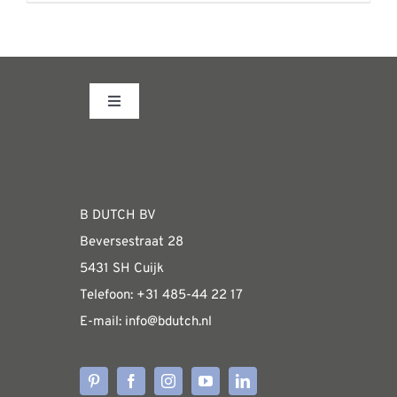
worden
product
op
heeft
de
meerdere
productpagina
variaties.
Toggle
Deze
Navigation
optie
Fabrieksshowroom
kan
gekozen
WEBSHOP
B DUTCH BV
worden
Beversestraat 28
op
Algemene informatie & installatiehandleidin
5431 SH Cuijk
de
Telefoon:
+31 485-4
4 22 17
productpagina
E-mail:
i
nfo@bdutch
.nl
Verzendkosten
Levertijden