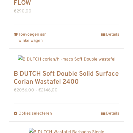
FLOW
€
290,00
Toevoegen aan
Details
winkelwagen
B DUTCH Soft Double Solid Surface
Corian Wastafel 2400
Prijsklasse:
€
2056,00
-
€
2146,00
€2056,00
tot
Opties selecteren
Details
Dit
€2146,00
product
heeft