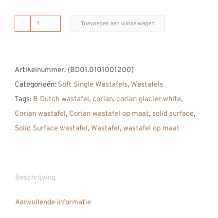
Toevoegen aan winkelwagen
B
DUTCH
Soft
Artikelnummer:
(BD01.0101001200)
Single
Categorieën:
Soft Single Wastafels
,
Wastafels
Solid
Tags:
B Dutch wastafel
,
corian
,
corian glacier white
,
Surface
Corian wastafel
,
Corian wastafel op maat
,
solid surface
,
Corian
Solid Surface wastafel
,
Wastafel
,
wastafel op maat
Wastafel
1200
aantal
Beschrijving
Aanvullende informatie