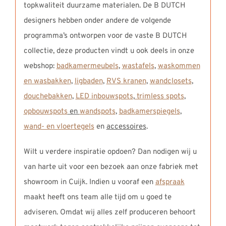
topkwaliteit duurzame materialen. De B DUTCH
designers hebben onder andere de volgende
programma’s ontworpen voor de vaste B DUTCH
collectie, deze producten vindt u ook deels in onze
webshop:
badkamermeubels
,
wastafels
,
waskommen
en wasbakken
,
ligbaden
,
RVS kranen
,
wandclosets
,
douchebakken
,
LED inbouwspots
,
trimless spots
,
opbouwspots
en
wandspots
,
badkamerspiegels
,
wand- en vloertegels
en
accessoires
.
Wilt u verdere inspiratie opdoen? Dan nodigen wij u
van harte uit voor een bezoek aan onze fabriek met
showroom in Cuijk. Indien u vooraf een
afspraak
maakt heeft ons team alle tijd om u goed te
adviseren. Omdat wij alles zelf produceren behoort