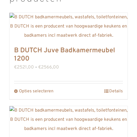
B DUTCH Juve Badkamermeubel
1200
Prijsklasse:
€
2521,00
-
€
2566,00
€2521,00
tot
Opties selecteren
Details
Dit
€2566,00
product
heeft
meerdere
variaties.