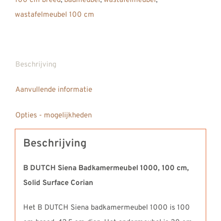
100 cm breed
,
badmeubel
,
wastafelmeubel
,
Solid
wastafelmeubel 100 cm
Surface
Corian
aantal
Beschrijving
Aanvullende informatie
Opties - mogelijkheden
Beschrijving
B DUTCH Siena Badkamermeubel 1000, 100 cm,
Solid Surface Corian
Het B DUTCH Siena badkamermeubel 1000 is 100