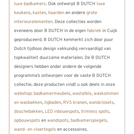
luxe badkamers
. Ook ontwerpt B DUTCH
luxe
keukens
,
kasten
,
haarden
en andere
grote
interieurelementen
. Deze collecties worden
eveneens door B DUTCH in de eigen
fabriek
in Cuijk
geproduceerd. B DUTCH kenmerkt zich door puur
Dutch tijdloos design vakkundig vervaardigd van
topkwaliteit duurzame materialen. De B DUTCH
designers hebben onder andere de volgende
programma’s ontworpen voor de vaste B DUTCH
collectie, deze producten vindt u ook deels in onze
webshop
:
badkamermeubels
,
wastafels
,
waskommen
en wasbakken
,
ligbaden
,
RVS kranen
,
wandclosets
,
douchebakken
,
LED inbouwspots
,
trimless spots
,
opbouwspots
en
wandspots
,
badkamerspiegels
,
wand- en vloertegels
en accessoires.