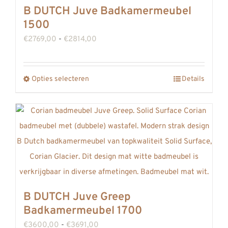
Deze
B DUTCH Juve Badkamermeubel
optie
1500
kan
Prijsklasse:
€
2769,00
-
€
2814,00
gekozen
€2769,00
worden
tot
op
Opties selecteren
Details
Dit
€2814,00
de
product
productpagina
heeft
meerdere
variaties.
Deze
optie
kan
B DUTCH Juve Greep
gekozen
Badkamermeubel 1700
worden
Prijsklasse:
€
3600,00
-
€
3691,00