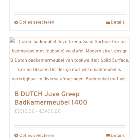
op
€3600,00
de
tot
productpagina
Opties selecteren
Details
Dit
€3691,00
product
heeft
meerdere
variaties.
Deze
optie
kan
B DUTCH Juve Greep
gekozen
Badkamermeubel 1400
worden
Prijsklasse:
€
3310,00
-
€
3400,00
op
€3310,00
de
tot
productpagina
Opties selecteren
Details
Dit