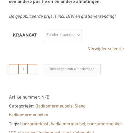
een andere positie en en andere afmetingen.
De gepubliceerde prijs is incl. BTW en gratis verzending!
KRAANGAT
Verwijder selectie
Toevoegen aan winkelwagen
B
DUTCH
Siena
Artikelnummer:
N/B
Badkamermeubel
Categorieën:
Badkamermeubels
,
Siena
1000,
badkamermeubelen
100
Tags:
badkamerkast
,
badkamermeubel
,
badkamermeubel
cm,