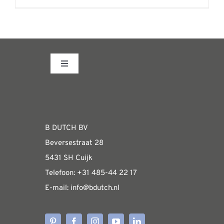
€3400,00
product
heeft
meerdere
variaties.
Toggle
Deze
Navigation
optie
Fabrieksshowroom
kan
gekozen
WEBSHOP
B DUTCH BV
worden
Beversestraat 28
op
Algemene informatie & installatiehandleidin
5431 SH Cuijk
de
Telefoon:
+31 485-4
4 22 17
productpagina
E-mail:
i
nfo@bdutch
.nl
Verzendkosten
Levertijden