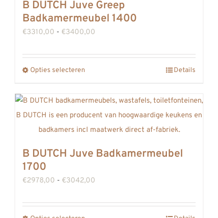
B DUTCH Juve Greep
gekozen
Badkamermeubel 1400
worden
Prijsklasse:
€
3310,00
-
€
3400,00
op
€3310,00
de
tot
productpagina
Opties selecteren
Details
Dit
€3400,00
product
heeft
meerdere
variaties.
Deze
B DUTCH Juve Badkamermeubel
optie
1700
kan
Prijsklasse:
€
2978,00
-
€
3042,00
gekozen
€2978,00
worden
tot
op