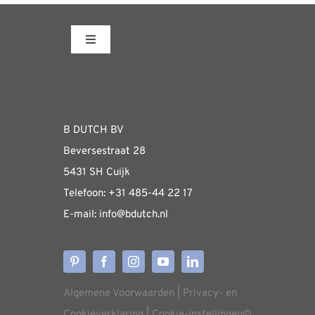
meerdere
variaties.
Toggle
Deze
Navigation
optie
Fabrieksshowroom
kan
gekozen
WEBSHOP
B DUTCH BV
worden
Beversestraat 28
op
Algemene informatie & installatiehandleidin
5431 SH Cuijk
de
Telefoon:
+31 485-4
4 22 17
productpagina
E-mail:
i
nfo@bdutch
.nl
Verzendkosten
Levertijden
Algemene Voorwaarden
|
Privacy- en
Aflevering
Cookieverklaring
|
Cookie-instellingen
©