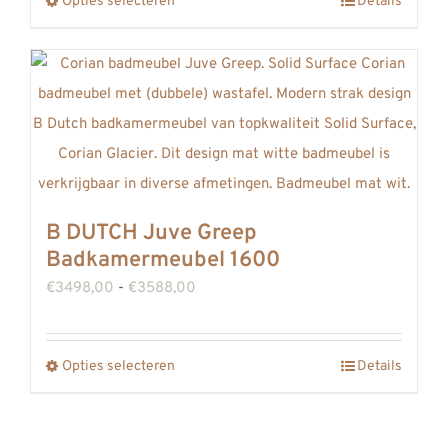
Opties selecteren
Details
Dit
€3042,00
de
product
productpagina
heeft
meerdere
variaties.
Deze
optie
kan
B DUTCH Juve Greep
gekozen
Badkamermeubel 1600
worden
Prijsklasse:
€
3498,00
-
€
3588,00
op
€3498,00
de
tot
productpagina
Opties selecteren
Details
Dit
€3588,00
product
heeft