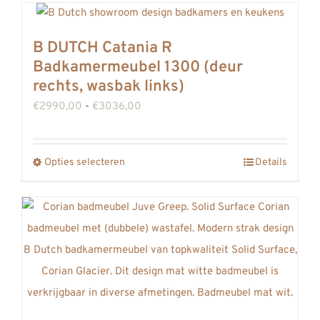
B DUTCH Catania R
Badkamermeubel 1300 (deur
rechts, wasbak links)
Prijsklasse:
€
2990,00
-
€
3036,00
€2990,00
tot
Opties selecteren
Details
Dit
€3036,00
product
heeft
meerdere
variaties.
Deze
optie
kan