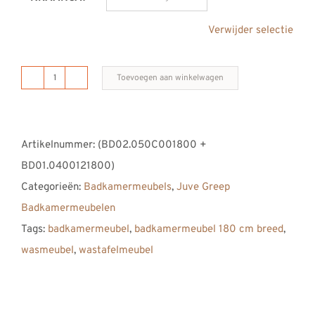
Verwijder selectie
Toevoegen aan winkelwagen
B
DUTCH
Juve
Artikelnummer:
(BD02.050C001800 +
Greep
BD01.0400121800)
Badkamermeubel
Categorieën:
Badkamermeubels
,
Juve Greep
1800
Badkamermeubelen
aantal
Tags:
badkamermeubel
,
badkamermeubel 180 cm breed
,
wasmeubel
,
wastafelmeubel