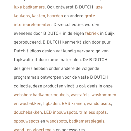
luxe badkamers
. Ook ontwerpt B DUTCH
luxe
keukens
,
kasten
,
haarden
en andere
grote
interieurelementen
. Deze collecties worden
eveneens door B DUTCH in de eigen
fabriek
in Cuijk
geproduceerd. B DUTCH kenmerkt zich door puur
Dutch tijdloos design vakkundig vervaardigd van
topkwaliteit duurzame materialen. De B DUTCH
designers hebben onder andere de volgende
programma’s ontworpen voor de vaste B DUTCH
collectie, deze producten vindt u ook deels in onze
webshop
:
badkamermeubels
,
wastafels
,
waskommen
en wasbakken
,
ligbaden
,
RVS kranen
,
wandclosets
,
douchebakken
,
LED inbouwspots
,
trimless spots
,
opbouwspots
en
wandspots
,
badkamerspiegels
,
wand- en vloertegels
en accessoires.