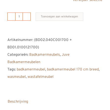
Verwijder selectie
Toevoegen aan winkelwagen
B
DUTCH
Juve
Artikelnummer:
(BD02.040C001700 +
Badkamermeubel
BD01.0100121700)
1700
Categorieën:
Badkamermeubels
,
Juve
aantal
Badkamermeubelen
Tags:
badkamermeubel
,
badkamermeubel 170 cm breed
,
wasmeubel
,
wastafelmeubel
Beschrijving