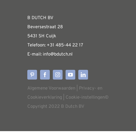
kan
gekozen
WEBSHOP
B DUTCH BV
worden
Beversestraat 28
op
Algemene informatie & installatiehandleidin
5431 SH Cuijk
de
Telefoon:
+31 485-4
4 22 17
productpagina
E-mail:
i
nfo@bdutch
.nl
Verzendkosten
Levertijden
Algemene Voorwaarden
|
Privacy- en
Aflevering
Cookieverklaring
|
Cookie-instellingen
©
Copyright 2022 B Dutch BV
Annuleren/retourneren
Garantie