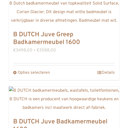
B DUTCH Juve Greep
Badkamermeubel 1600
Prijsklasse:
€
3498,00
-
€
3588,00
€3498,00
tot
Opties selecteren
Details
Dit
€3588,00
product
heeft
meerdere
variaties.
Deze
B DUTCH Juve Badkamermeubel
optie