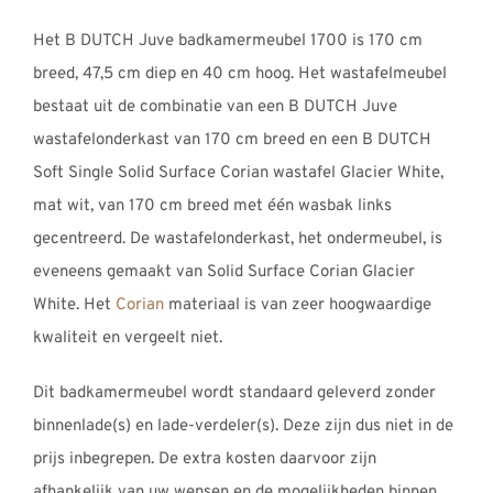
REVIEWS
tot
Het B DUTCH Juve badkamermeubel 1700 is 170 cm
INFO
€3042,00
breed, 47,5 cm diep en 40 cm hoog. Het wastafelmeubel
CONTACT
bestaat uit de combinatie van een B DUTCH Juve
wastafelonderkast van 170 cm breed en een B DUTCH
Soft Single Solid Surface Corian wastafel Glacier White,
mat wit, van 170 cm breed met één wasbak links
gecentreerd. De wastafelonderkast, het ondermeubel, is
eveneens gemaakt van Solid Surface Corian Glacier
White. Het
Corian
materiaal is van zeer hoogwaardige
kwaliteit en vergeelt niet.
Dit badkamermeubel wordt standaard geleverd zonder
binnenlade(s) en lade-verdeler(s). Deze zijn dus niet in de
prijs inbegrepen. De extra kosten daarvoor zijn
afhankelijk van uw wensen en de mogelijkheden binnen