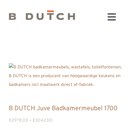
Ga
naar
Toggl
inhoud
HOME
Navig
BADKAMERS
CONFIGURATOR
KEUKENS
MATERIALEN
FABRIEK & SHOWROOM
WEBSHOP
WINKELWAGEN
B DUTCH Juve Badkamermeubel 1700
OUTLET
Prijsklasse:
€
2978,00
-
€
3042,00
BLOG
€2978,00