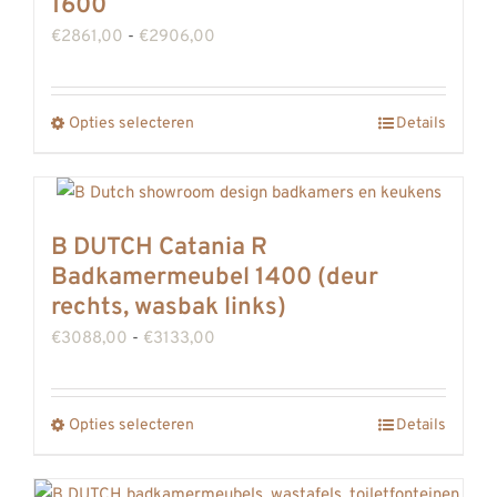
1600
kan
Prijsklasse:
€
2861,00
-
€
2906,00
gekozen
€2861,00
worden
tot
op
Opties selecteren
Details
Dit
€2906,00
de
product
productpagina
heeft
meerdere
B DUTCH Catania R
variaties.
Badkamermeubel 1400 (deur
Deze
rechts, wasbak links)
optie
Prijsklasse:
€
3088,00
-
€
3133,00
kan
€3088,00
gekozen
tot
Opties selecteren
worden
Details
Dit
€3133,00
op
product
de
heeft