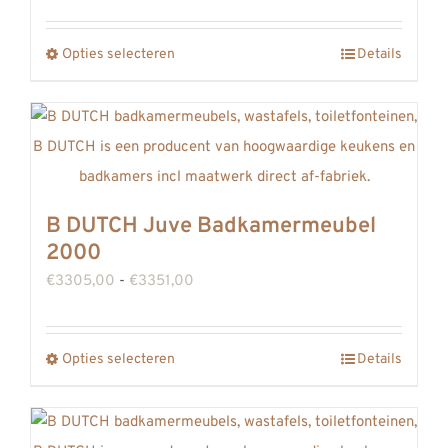
€3432,00
worden
tot
op
Opties selecteren
Details
Dit
€3478,00
de
product
productpagina
heeft
meerdere
variaties.
Deze
B DUTCH Juve Badkamermeubel
optie
2000
kan
Prijsklasse:
€
3305,00
-
€
3351,00
gekozen
€3305,00
worden
tot
op
Opties selecteren
Details
Dit
€3351,00
de
product
productpagina
heeft