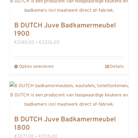
meerdere
variaties.
Deze
B DUTCH Juve Badkamermeubel
optie
1900
kan
Prijsklasse:
€
3180,00
-
€
3226,00
gekozen
€3180,00
worden
tot
op
Opties selecteren
Details
Dit
€3226,00
de
product
productpagina
heeft
meerdere
variaties.
Deze
B DUTCH Juve Badkamermeubel
optie
1800
kan
Prijsklasse:
€
3071,00
-
€
3116,00