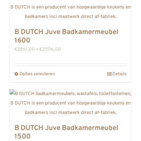
meerdere
variaties.
Deze
B DUTCH Juve Badkamermeubel
optie
1600
kan
Prijsklasse:
€
2861,00
-
€
2906,00
gekozen
€2861,00
worden
tot
op
Opties selecteren
Details
Dit
€2906,00
de
product
productpagina
heeft
meerdere
variaties.
Deze
B DUTCH Juve Badkamermeubel
optie
1500