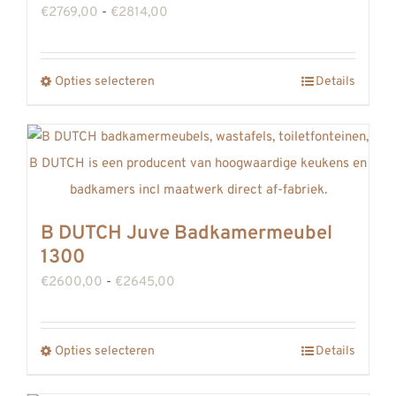
kan
Prijsklasse:
€
2769,00
-
€
2814,00
gekozen
€2769,00
worden
tot
op
Opties selecteren
Details
Dit
€2814,00
de
product
productpagina
heeft
meerdere
variaties.
Deze
B DUTCH Juve Badkamermeubel
optie
1300
kan
Prijsklasse:
€
2600,00
-
€
2645,00
gekozen
€2600,00
worden
tot
op
Opties selecteren
Details
Dit
€2645,00
de
product