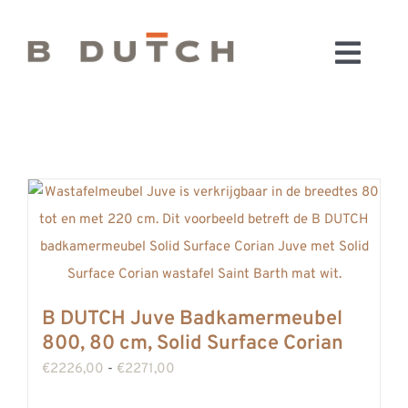
Ga
naar
Toggl
inhoud
HOME
Navig
BADKAMERS
CONFIGURATOR
KEUKENS
MATERIALEN
FABRIEK & SHOWROOM
WEBSHOP
B DUTCH Juve Badkamermeubel
WINKELWAGEN
800, 80 cm, Solid Surface Corian
OUTLET
Prijsklasse:
€
2226,00
-
€
2271,00
BLOG
€2226,00