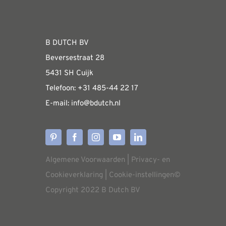
Fabrieksshowroom
kan
gekozen
WEBSHOP
worden
B DUTCH BV
op
Beversestraat 28
de
Algemene informatie & installatiehandleidin
5431 SH Cuijk
productpagina
Telefoon:
+31 485-4
4 22 17
E-mail:
i
nfo@bdutch
.nl
Verzendkosten
Levertijden
Algemene Voorwaarden
|
Privacy- en
Aflevering
Cookieverklaring
|
Cookie-instellingen
©
Copyright 2022 B Dutch BV
Annuleren/retourneren