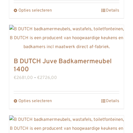
REVIEWS
tot
Opties selecteren
Details
Dit
€2271,00
INFO
product
CONTACT
heeft
meerdere
variaties.
Deze
B DUTCH Juve Badkamermeubel
optie
1400
kan
Prijsklasse:
€
2681,00
-
€
2726,00
gekozen
€2681,00
worden
tot
op
Opties selecteren
Details
Dit
€2726,00
de
product
productpagina
heeft
meerdere