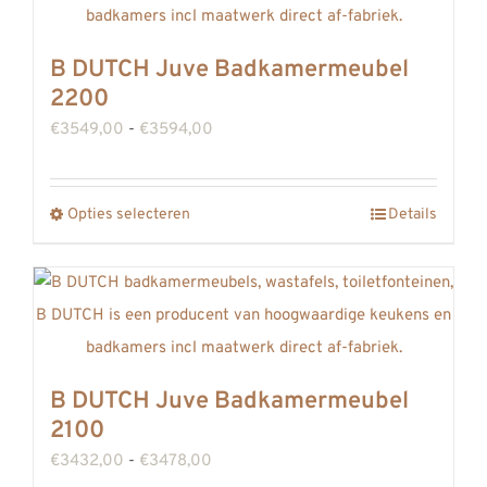
variaties.
Deze
B DUTCH Juve Badkamermeubel
optie
2200
kan
Prijsklasse:
€
3549,00
-
€
3594,00
gekozen
€3549,00
worden
tot
op
Opties selecteren
Details
Dit
€3594,00
de
product
productpagina
heeft
meerdere
variaties.
Deze
B DUTCH Juve Badkamermeubel
optie
2100
kan
Prijsklasse:
€
3432,00
-
€
3478,00
gekozen