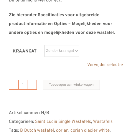
De tekening is wel correct.
Zie hieronder Specificaties voor uitgebreide
productinformatie en Opties – Mogelijkheden voor
andere opties en mogelijkheden voor deze wastafel.
KRAANGAT
Verwijder selectie
Toevoegen aan winkelwagen
B
DUTCH
Saint
Artikelnummer:
N/B
Lucia
Categorieën:
Saint Lucia Single Wastafels
,
Wastafels
Single
Tags:
B Dutch wastafel
,
corian
,
corian glacier white
,