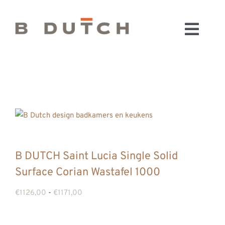
Ga
naar
Toggl
inhoud
HOME
Navig
BADKAMERS
CONFIGURATOR
KEUKENS
MATERIALEN
FABRIEK & SHOWROOM
B DUTCH Saint Lucia Single Solid
WEBSHOP
Surface Corian Wastafel 1000
WINKELWAGEN
Prijsklasse:
€
1126,00
-
€
1171,00
OUTLET
€1126,00
BLOG
tot