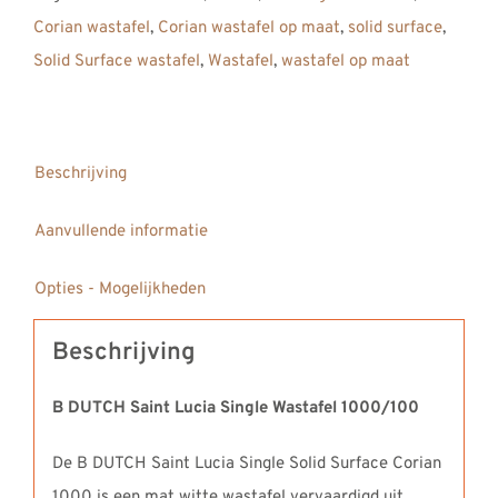
Solid
Corian wastafel
,
Corian wastafel op maat
,
solid surface
,
Surface
Solid Surface wastafel
,
Wastafel
,
wastafel op maat
Corian
Wastafel
1000
aantal
Beschrijving
Aanvullende informatie
Opties - Mogelijkheden
Beschrijving
B DUTCH Saint Lucia Single Wastafel 1000/100
De B DUTCH Saint Lucia Single Solid Surface Corian
1000 is een mat witte wastafel vervaardigd uit