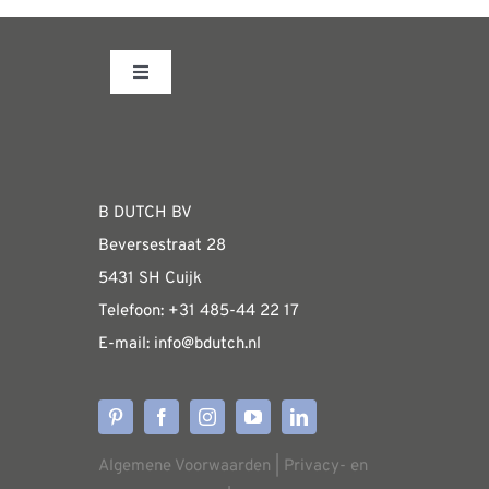
de
meerdere
productpagina
variaties.
Toggle
Deze
Navigation
optie
Fabrieksshowroom
kan
gekozen
WEBSHOP
B DUTCH BV
worden
Beversestraat 28
op
Algemene informatie & installatiehandleidin
5431 SH Cuijk
de
Telefoon:
+31 485-4
4 22 17
productpagina
E-mail:
i
nfo@bdutch
.nl
Verzendkosten
Levertijden
Algemene Voorwaarden
|
Privacy- en