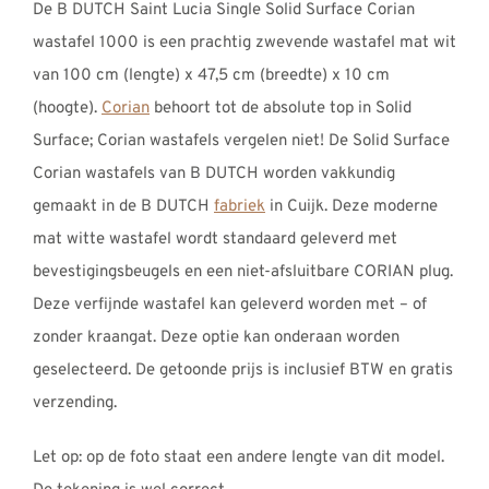
De B DUTCH Saint Lucia Single Solid Surface Corian
REVIEWS
€1171,00
wastafel 1000 is een prachtig zwevende wastafel mat wit
INFO
van 100 cm (lengte) x 47,5 cm (breedte) x 10 cm
CONTACT
(hoogte).
Corian
behoort tot de absolute top in Solid
Surface; Corian wastafels vergelen niet! De Solid Surface
Corian wastafels van B DUTCH worden vakkundig
gemaakt in de B DUTCH
fabriek
in Cuijk. Deze moderne
mat witte wastafel wordt standaard geleverd met
bevestigingsbeugels en een niet-afsluitbare CORIAN plug.
Deze verfijnde wastafel kan geleverd worden met – of
zonder kraangat. Deze optie kan onderaan worden
geselecteerd. De getoonde prijs is inclusief BTW en gratis
verzending.
Let op: op de foto staat een andere lengte van dit model.