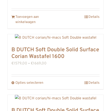
Toevoegen aan
Details
winkelwagen
B DUTCH Soft Double Solid Surface
Corian Wastafel 1600
Prijsklasse:
€
1579,00
-
€
1669,00
€1579,00
tot
Opties selecteren
Details
Dit
€1669,00
product
heeft
meerdere
B DUTCH Soft Double Solid Surface