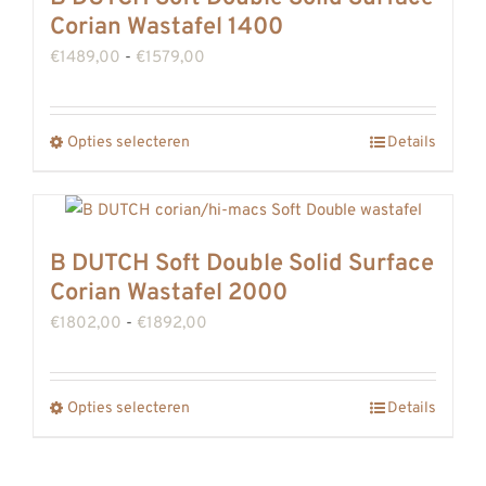
variaties.
Corian Wastafel 1400
Deze
Prijsklasse:
€
1489,00
-
€
1579,00
optie
€1489,00
kan
tot
gekozen
Opties selecteren
Details
Dit
€1579,00
worden
product
op
heeft
de
meerdere
B DUTCH Soft Double Solid Surface
productpagina
variaties.
Corian Wastafel 2000
Deze
Prijsklasse:
€
1802,00
-
€
1892,00
optie
€1802,00
kan
tot
gekozen
Opties selecteren
Details
Dit
€1892,00
worden
product
op
heeft