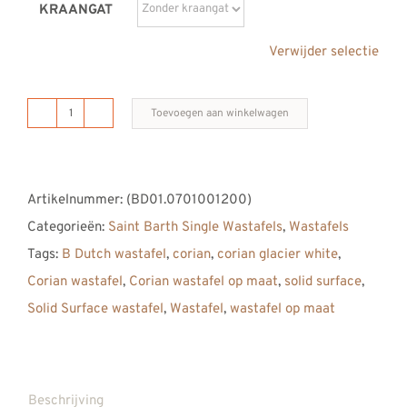
KRAANGAT
Verwijder selectie
Toevoegen aan winkelwagen
B
DUTCH
Saint
Artikelnummer:
(BD01.0701001200)
Barth
Categorieën:
Saint Barth Single Wastafels
,
Wastafels
Single
Tags:
B Dutch wastafel
,
corian
,
corian glacier white
,
Solid
Corian wastafel
,
Corian wastafel op maat
,
solid surface
,
Surface
Solid Surface wastafel
,
Wastafel
,
wastafel op maat
Corian
Wastafel
1200
aantal
Beschrijving