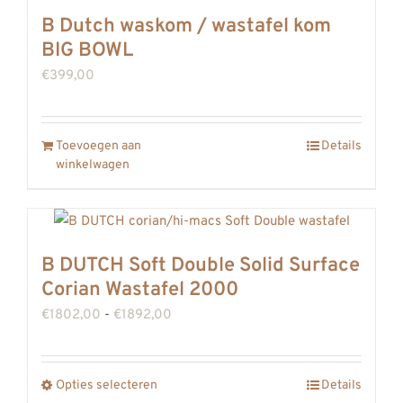
B Dutch waskom / wastafel kom
BIG BOWL
€
399,00
Toevoegen aan
Details
winkelwagen
B DUTCH Soft Double Solid Surface
Corian Wastafel 2000
Prijsklasse:
€
1802,00
-
€
1892,00
€1802,00
tot
Opties selecteren
Details
Dit
€1892,00