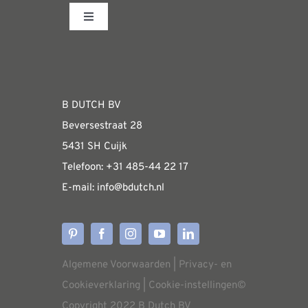
Toggle
Navigation
Fabrieksshowroom
WEBSHOP
B DUTCH BV
Beversestraat 28
Algemene informatie & installatiehandleidin
5431 SH Cuijk
Telefoon:
+31 485-4
4 22 17
E-mail:
i
nfo@bdutch
.nl
Verzendkosten
Levertijden
Algemene Voorwaarden
|
Privacy- en
Aflevering
Cookieverklaring
|
Cookie-instellingen
©
Copyright 2022 B Dutch BV