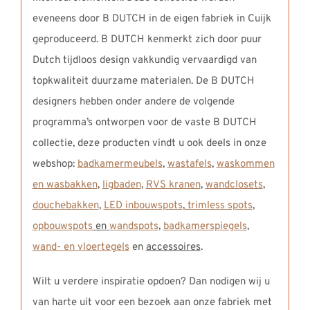
eveneens door B DUTCH in de eigen fabriek in Cuijk
geproduceerd. B DUTCH kenmerkt zich door puur
Dutch tijdloos design vakkundig vervaardigd van
topkwaliteit duurzame materialen. De B DUTCH
designers hebben onder andere de volgende
programma’s ontworpen voor de vaste B DUTCH
collectie, deze producten vindt u ook deels in onze
webshop:
badkamermeubels
,
wastafels
,
waskommen
en wasbakken
,
ligbaden
,
RVS kranen
,
wandclosets
,
douchebakken
,
LED inbouwspots
,
trimless spots
,
opbouwspots
en
wandspots
,
badkamerspiegels
,
wand- en vloertegels
en
accessoires
.
Wilt u verdere inspiratie opdoen? Dan nodigen wij u
van harte uit voor een bezoek aan onze fabriek met