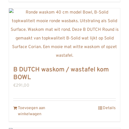
product
heeft
meerdere
variaties.
Deze
optie
kan
gekozen
B DUTCH waskom / wastafel kom
worden
BOWL
op
€
291,00
de
productpagina
Toevoegen aan
Details
winkelwagen