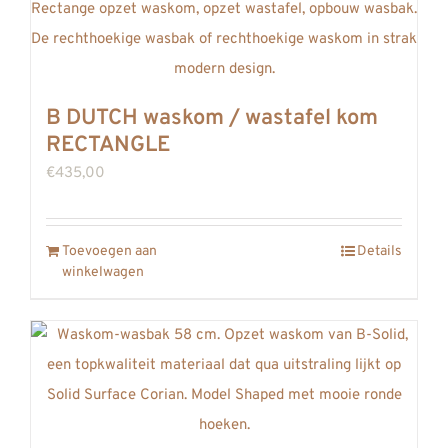
Deze
optie
kan
gekozen
B DUTCH waskom / wastafel kom
worden
RECTANGLE
op
€
435,00
de
productpagina
Toevoegen aan
Details
winkelwagen