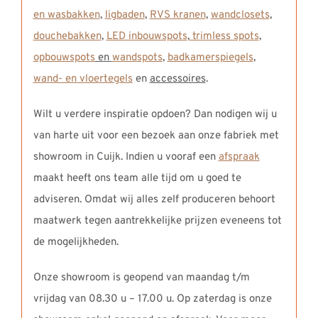
en wasbakken
,
ligbaden
,
RVS kranen
,
wandclosets
,
douchebakken
,
LED inbouwspots
,
trimless spots
,
opbouwspots
en
wandspots
,
badkamerspiegels
,
wand- en vloertegels
en
accessoires
.
Wilt u verdere inspiratie opdoen? Dan nodigen wij u
van harte uit voor een bezoek aan onze fabriek met
showroom in Cuijk. Indien u vooraf een
afspraak
maakt heeft ons team alle tijd om u goed te
adviseren. Omdat wij alles zelf produceren behoort
maatwerk tegen aantrekkelijke prijzen eveneens tot
de mogelijkheden.
Onze showroom is geopend van maandag t/m
vrijdag van 08.30 u – 17.00 u. Op zaterdag is onze