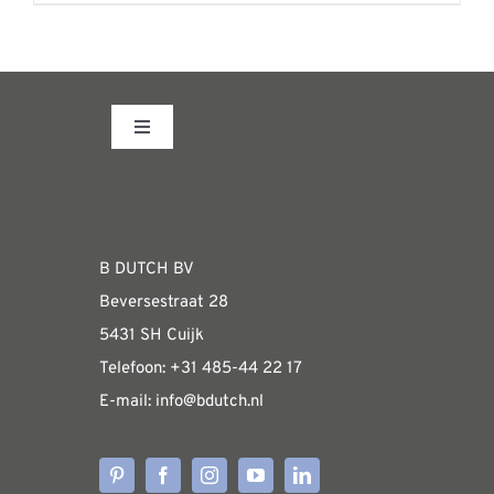
product
heeft
meerdere
variaties.
Toggle
Deze
Navigation
optie
Fabrieksshowroom
kan
gekozen
WEBSHOP
B DUTCH BV
worden
Beversestraat 28
op
Algemene informatie & installatiehandleidin
5431 SH Cuijk
de
Telefoon:
+31 485-4
4 22 17
productpagina
E-mail:
i
nfo@bdutch
.nl
Verzendkosten
Levertijden