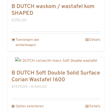
B DUTCH waskom / wastafel kom
SHAPED
€
290,00
Toevoegen aan
Details
winkelwagen
B DUTCH Soft Double Solid Surface
Corian Wastafel 1600
Prijsklasse:
€
1579,00
-
€
1669,00
€1579,00
tot
Opties selecteren
Details
Dit
€1669,00