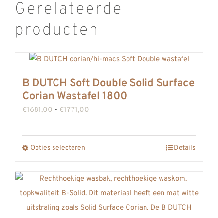
Gerelateerde
producten
B DUTCH Soft Double Solid Surface
Corian Wastafel 1800
Prijsklasse:
€
1681,00
-
€
1771,00
€1681,00
tot
Opties selecteren
Details
Dit
€1771,00
product
heeft
meerdere
variaties.