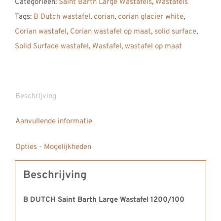
Categorieën:
Saint Barth Large Wastafels
,
Wastafels
Large
Tags:
B Dutch wastafel
,
corian
,
corian glacier white
,
Solid
Corian wastafel
,
Corian wastafel op maat
,
solid surface
,
Surface
Solid Surface wastafel
,
Wastafel
,
wastafel op maat
Corian
Wastafel
1200
aantal
Beschrijving
Aanvullende informatie
Opties - Mogelijkheden
Beschrijving
B DUTCH Saint Barth Large Wastafel 1200/100