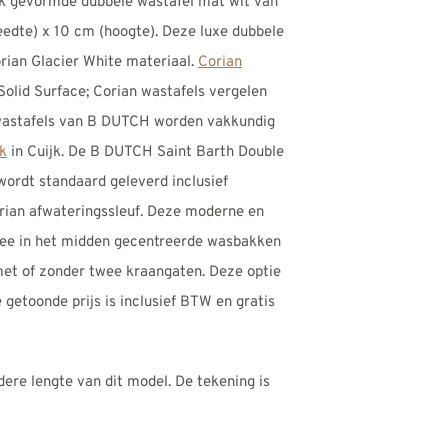
ak gevormde dubbele wastafel mat wit van
eedte) x 10 cm (hoogte). Deze luxe dubbele
rian Glacier White materiaal.
Corian
 Solid Surface; Corian wastafels vergelen
 wastafels van B DUTCH worden vakkundig
ek
in Cuijk. De B DUTCH Saint Barth Double
wordt standaard geleverd inclusief
rian afwateringssleuf. Deze moderne en
wee in het midden gecentreerde wasbakken
et of zonder twee kraangaten. Deze optie
 getoonde prijs is inclusief BTW en gratis
dere lengte van dit model. De tekening is