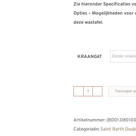
Zie hieronder Specificaties v
Opties – Mogelijkheden voor 
deze wastafel.
KRAANGAT
Toevoegen a
B
DUTCH
Saint
Artikelnummer:
(BD01.08010
Barth
Categorieën:
Saint Barth Doub
Double