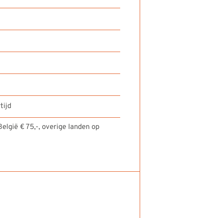
tijd
elgië € 75,-, overige landen op