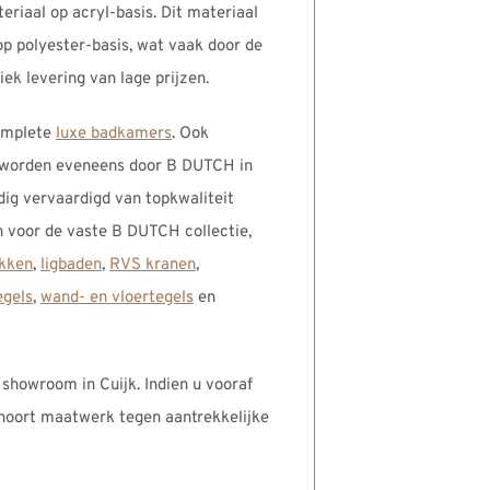
iaal op acryl-basis. Dit materiaal
 op polyester-basis, wat vaak door de
ek levering van lage prijzen.
complete
luxe badkamers
. Ook
s worden eveneens door B DUTCH in
dig vervaardigd van topkwaliteit
voor de vaste B DUTCH collectie,
kken
,
ligbaden
,
RVS kranen
,
gels
,
wand- en vloertegels
en
 showroom in Cuijk. Indien u vooraf
ehoort maatwerk tegen aantrekkelijke