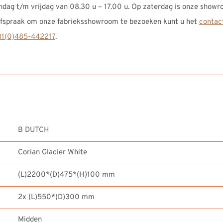
ag t/m vrijdag van 08.30 u – 17.00 u. Op zaterdag is onze showr
 afspraak om onze fabrieksshowroom te bezoeken kunt u het
contac
1(0)485-442217
.
B DUTCH
Corian Glacier White
(L)2200*(D)475*(H)100 mm
2x (L)550*(D)300 mm
Midden