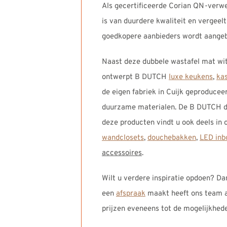
Als gecertificeerde Corian QN-verwe
is van duurdere kwaliteit en vergeelt
goedkopere aanbieders wordt aangebod
Naast deze dubbele wastafel mat wit
ontwerpt B DUTCH
luxe keukens
,
ka
de eigen fabriek in Cuijk geproduce
duurzame materialen. De B DUTCH de
deze producten vindt u ook deels in
wandclosets
,
douchebakken
,
LED inb
accessoires
.
Wilt u verdere inspiratie opdoen? Da
een
afspraak
maakt heeft ons team al
prijzen eveneens tot de mogelijkhed