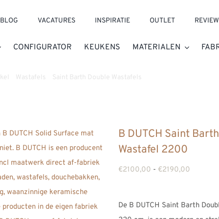
BLOG
VACATURES
INSPIRATIE
OUTLET
REVIEW
CONFIGURATOR
KEUKENS
MATERIALEN
FAB
kel
»
Wastafels
»
Saint Barth Double Wastafels
»
B DUTCH Saint Barth 
B DUTCH Saint Barth
Wastafel 2200
Prijsklas
€
2100,00
-
€
2190,00
€2100,0
tot
De B DUTCH Saint Barth Doubl
€2190,0