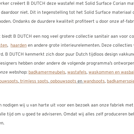
rker creëert B DUTCH deze wastafel met Solid Surface Corian mater
 daardoor niet. Dit in tegenstelling tot het Solid Surface materiaal
en. Ondanks de duurdere kwaliteit profiteert u door onze af-fabri
 biedt B DUTCH een nog veel grotere collectie sanitair aan voor 
sten
,
haarden
en andere grote interieurelementen. Deze collectie
erd. B DUTCH kenmerkt zich door puur Dutch tijdloos design vakkun
signers hebben onder andere de volgende programma’s ontworpen 
 onze webshop:
badkamermeubels
,
wastafels
,
waskommen en wasba
ouwspots
,
trimless spots
,
opbouwspots
en
wandspots
,
badkamerspie
n nodigen wij u van harte uit voor een bezoek aan onze fabriek met
le tijd om u goed te adviseren. Omdat wij alles zelf produceren b
en.