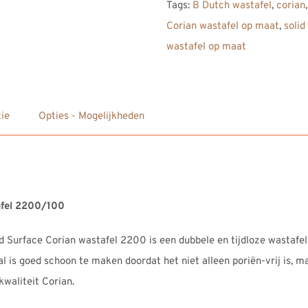
Tags:
B Dutch wastafel
,
corian
Solid
Corian wastafel op maat
,
solid
Surface
wastafel op maat
Corian
Wastafel
2200
aantal
ie
Opties - Mogelijkheden
afel 2200/100
 Surface Corian wastafel 2200 is een dubbele en tijdloze wastafe
al is goed schoon te maken doordat het niet alleen poriën-vrij is, 
waliteit Corian.