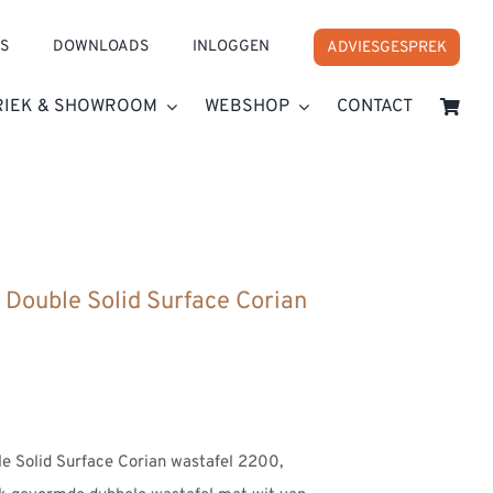
S
DOWNLOADS
INLOGGEN
ADVIESGESPREK
RIEK & SHOWROOM
WEBSHOP
CONTACT
Double Solid Surface Corian Wastafel 2200
 Double Solid Surface Corian
se:
0
e Solid Surface Corian wastafel 2200,
0