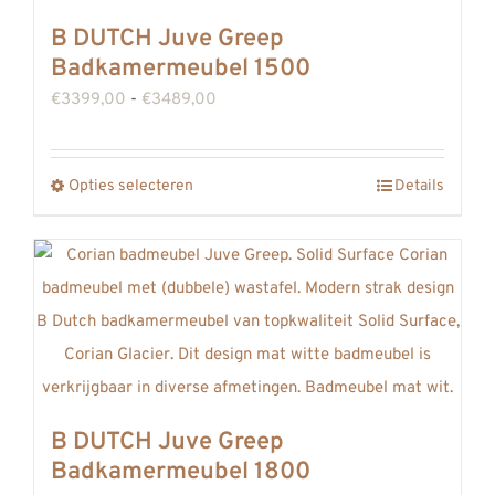
meerdere
B DUTCH Juve Greep
variaties.
Badkamermeubel 1500
Deze
Prijsklasse:
€
3399,00
-
€
3489,00
optie
€3399,00
kan
tot
gekozen
Opties selecteren
Details
Dit
€3489,00
worden
product
op
heeft
de
meerdere
productpagina
variaties.
Deze
optie
kan
B DUTCH Juve Greep
gekozen
Badkamermeubel 1800
worden