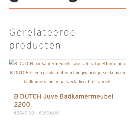
Gerelateerde
producten
B DUTCH Juve Badkamermeubel
2200
Prijsklasse:
€
3549,00
-
€
3594,00
€3549,00
tot