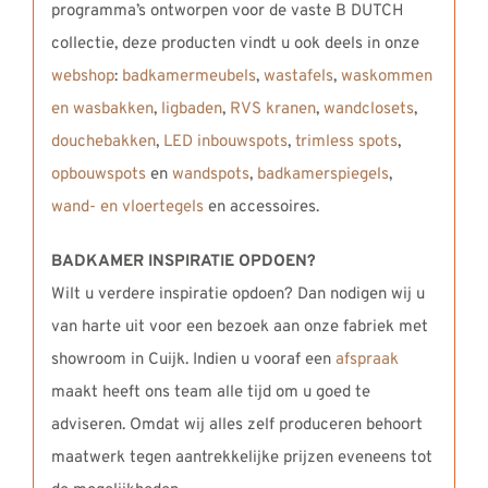
programma’s ontworpen voor de vaste B DUTCH
collectie, deze producten vindt u ook deels in onze
webshop
:
badkamermeubels
,
wastafels
,
waskommen
en wasbakken
,
ligbaden
,
RVS kranen
,
wandclosets
,
douchebakken
,
LED inbouwspots
,
trimless spots
,
opbouwspots
en
wandspots
,
badkamerspiegels
,
wand- en vloertegels
en accessoires.
BADKAMER INSPIRATIE OPDOEN?
Wilt u verdere inspiratie opdoen? Dan nodigen wij u
van harte uit voor een bezoek aan onze fabriek met
showroom in Cuijk. Indien u vooraf een
afspraak
maakt heeft ons team alle tijd om u goed te
adviseren. Omdat wij alles zelf produceren behoort
maatwerk tegen aantrekkelijke prijzen eveneens tot