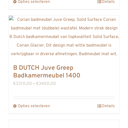
Opties selecteren
Details
Dit
€3594,00
product
heeft
meerdere
variaties.
Deze
optie
kan
B DUTCH Juve Greep
gekozen
Badkamermeubel 1400
worden
Prijsklasse:
€
3310,00
-
€
3400,00
op
€3310,00
de
tot
productpagina
Opties selecteren
Details
Dit
€3400,00
product
heeft