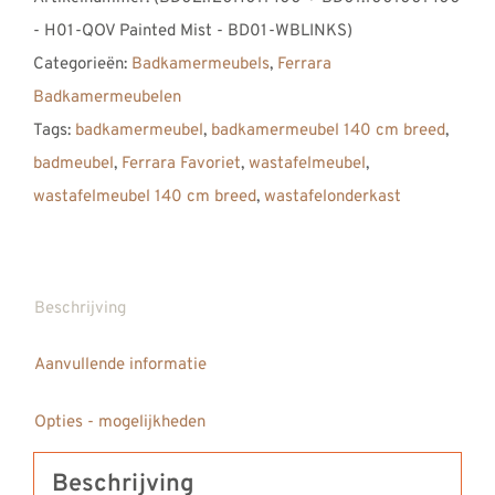
Badkamermeubel
- H01-QOV Painted Mist - BD01-WBLINKS)
1400,
Categorieën:
Badkamermeubels
,
Ferrara
140
Badkamermeubelen
cm,
Tags:
badkamermeubel
,
badkamermeubel 140 cm breed
,
Quartier
badmeubel
,
Ferrara Favoriet
,
wastafelmeubel
,
Oak
wastafelmeubel 140 cm breed
,
wastafelonderkast
Painted
Mist
met
Solid
Beschrijving
Surface
Aanvullende informatie
Corian
wastafel
Opties - mogelijkheden
Saint
Lucia
Beschrijving